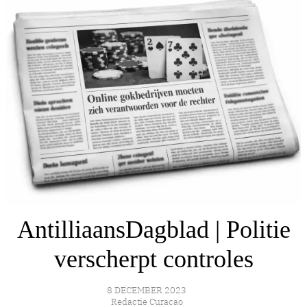
AntilliaansDagblad | Politie
verscherpt controles
8 DECEMBER 2023
Redactie Curacao