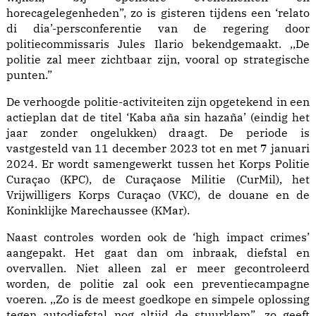
horecagelegenheden”, zo is gisteren tijdens een ‘relato
di dia’-persconferentie van de regering door
politiecommissaris Jules Ilario bekendgemaakt. ,,De
politie zal meer zichtbaar zijn, vooral op strategische
punten.”
De verhoogde politie-activiteiten zijn opgetekend in een
actieplan dat de titel ‘Kaba aña sin hazaña’ (eindig het
jaar zonder ongelukken) draagt. De periode is
vastgesteld van 11 december 2023 tot en met 7 januari
2024. Er wordt samengewerkt tussen het Korps Politie
Curaçao (KPC), de Curaçaose Militie (CurMil), het
Vrijwilligers Korps Curaçao (VKC), de douane en de
Koninklijke Marechaussee (KMar).
Naast controles worden ook de ‘high impact crimes’
aangepakt. Het gaat dan om inbraak, diefstal en
overvallen. Niet alleen zal er meer gecontroleerd
worden, de politie zal ook een preventiecampagne
voeren. ,,Zo is de meest goedkope en simpele oplossing
tegen autodiefstal nog altijd de stuurklem”, zo geeft