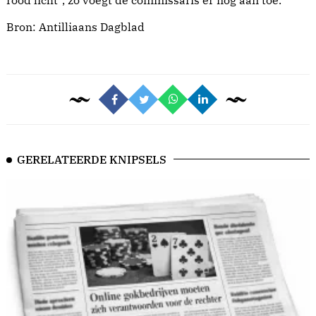
rood licht”, zo voegt de commissaris er nog aan toe.
Bron:
Antilliaans Dagblad
GERELATEERDE KNIPSELS