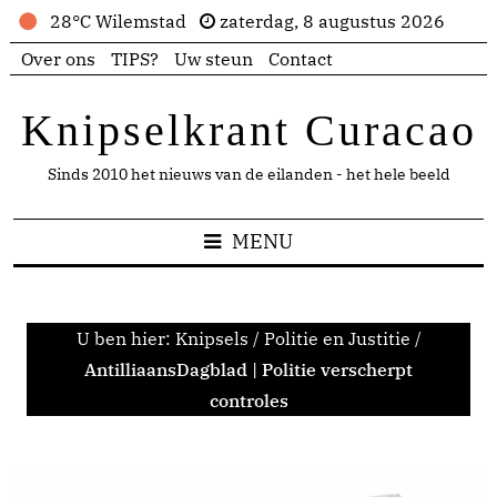
28°C Wilemstad
zaterdag, 8 augustus 2026
Over ons
TIPS?
Uw steun
Contact
Knipselkrant Curacao
Sinds 2010 het nieuws van de eilanden - het hele beeld
MENU
U ben hier:
Knipsels
/
Politie en Justitie
/
AntilliaansDagblad | Politie verscherpt
controles