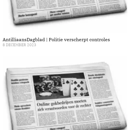
AntilliaansDagblad | Politie verscherpt controles
8 DECEMBER 2023