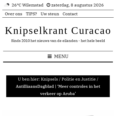
26°C Wilemstad
zaterdag, 8 augustus 2026
Over ons
TIPS?
Uw steun
Contact
Knipselkrant Curacao
Sinds 2010 het nieuws van de eilanden - het hele beeld
MENU
U ben hier:
Knipsels
/
Politie en Justitie
/
AntilliaansDagblad | ‘Meer controles in het
verkeer op Aruba’