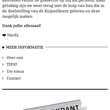
aanvallen vanuit de goksector op mij als persoon, maar
gelukkig zijn we weer terug met de hulp van hen die in
de doelstelling van de Knipselkrant geloven en deze
mogelijk maken.
Dank jullie allemaal!
❤️ Nardy
MEER INFORMATIE
Over ons
TIPS?
Uw steun
Contact