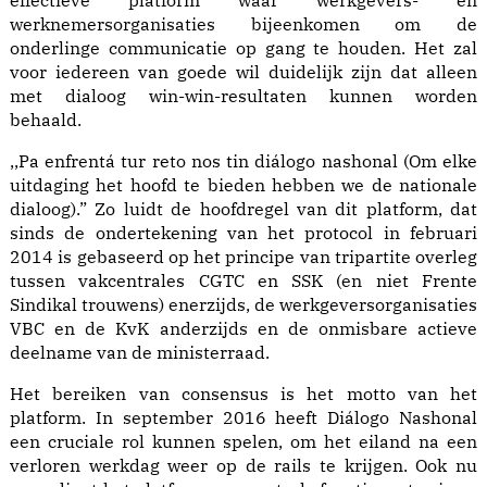
effectieve platform waar werkgevers- en
werknemersorganisaties bijeenkomen om de
onderlinge communicatie op gang te houden. Het zal
voor iedereen van goede wil duidelijk zijn dat alleen
met dialoog win-win-resultaten kunnen worden
behaald.
,,Pa enfrentá tur reto nos tin diálogo nashonal (Om elke
uitdaging het hoofd te bieden hebben we de nationale
dialoog).” Zo luidt de hoofdregel van dit platform, dat
sinds de ondertekening van het protocol in februari
2014 is gebaseerd op het principe van tripartite overleg
tussen vakcentrales CGTC en SSK (en niet Frente
Sindikal trouwens) enerzijds, de werkgeversorganisaties
VBC en de KvK anderzijds en de onmisbare actieve
deelname van de ministerraad.
Het bereiken van consensus is het motto van het
platform. In september 2016 heeft Diálogo Nashonal
een cruciale rol kunnen spelen, om het eiland na een
verloren werkdag weer op de rails te krijgen. Ook nu