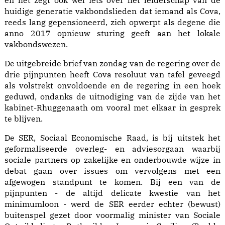
en het zegt ook wel iets over het leiderschap van de
huidige generatie vakbondslieden dat iemand als Cova,
reeds lang gepensioneerd, zich opwerpt als degene die
anno 2017 opnieuw sturing geeft aan het lokale
vakbondswezen.
De uitgebreide brief van zondag van de regering over de
drie pijnpunten heeft Cova resoluut van tafel geveegd
als volstrekt onvoldoende en de regering in een hoek
geduwd, ondanks de uitnodiging van de zijde van het
kabinet-Rhuggenaath om vooral met elkaar in gesprek
te blijven.
De SER, Sociaal Economische Raad, is bij uitstek het
geformaliseerde overleg- en adviesorgaan waarbij
sociale partners op zakelijke en onderbouwde wijze in
debat gaan over issues om vervolgens met een
afgewogen standpunt te komen. Bij een van de
pijnpunten - de altijd delicate kwestie van het
minimumloon - werd de SER eerder echter (bewust)
buitenspel gezet door voormalig minister van Sociale