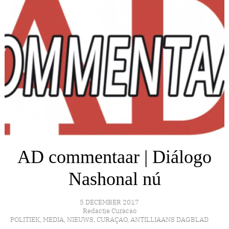
AD commentaar | Diálogo
Nashonal nú
5 DECEMBER 2017
Redactie Curacao
POLITIEK
,
MEDIA
,
NIEUWS
,
CURAÇAO
,
ANTILLIAANS DAGBLAD