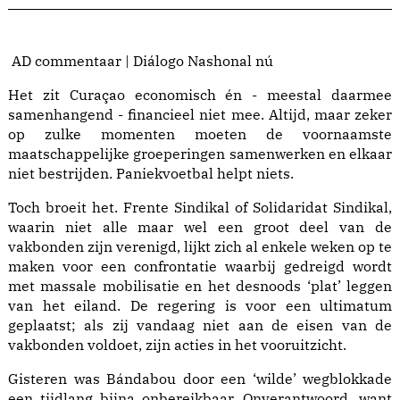
AD commentaar | Diálogo Nashonal nú
Het zit Curaçao economisch én - meestal daarmee
samenhangend - financieel niet mee. Altijd, maar zeker
op zulke momenten moeten de voornaamste
maatschappelijke groeperingen samenwerken en elkaar
niet bestrijden. Paniekvoetbal helpt niets.
Toch broeit het. Frente Sindikal of Solidaridat Sindikal,
waarin niet alle maar wel een groot deel van de
vakbonden zijn verenigd, lijkt zich al enkele weken op te
maken voor een confrontatie waarbij gedreigd wordt
met massale mobilisatie en het desnoods ‘plat’ leggen
van het eiland. De regering is voor een ultimatum
geplaatst; als zij vandaag niet aan de eisen van de
vakbonden voldoet, zijn acties in het vooruitzicht.
Gisteren was Bándabou door een ‘wilde’ wegblokkade
een tijdlang bijna onbereikbaar. Onverantwoord, want