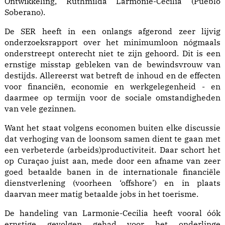
Ontwikkeling, Ruthmilda Larmonie-Cecilia (Pueblo
Soberano).
De SER heeft in een onlangs afgerond zeer lijvig
onderzoeksrapport over het minimumloon nógmaals
onderstreept onterecht niet te zijn gehoord. Dit is een
ernstige misstap gebleken van de bewindsvrouw van
destijds. Allereerst wat betreft de inhoud en de effecten
voor financiën, economie en werkgelegenheid - en
daarmee op termijn voor de sociale omstandigheden
van vele gezinnen.
Want het staat volgens economen buiten elke discussie
dat verhoging van de loonsom samen dient te gaan met
een verbeterde (arbeids)productiviteit. Daar schort het
op Curaçao juist aan, mede door een afname van zeer
goed betaalde banen in de internationale financiële
dienstverlening (voorheen ‘offshore’) en in plaats
daarvan meer matig betaalde jobs in het toerisme.
De handeling van Larmonie-Cecilia heeft vooral óók
ernstige gevolgen gehad voor het onderlinge