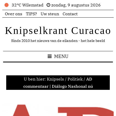
32°C Wilemstad
zondag, 9 augustus 2026
Over ons
TIPS?
Uw steun
Contact
Knipselkrant Curacao
Sinds 2010 het nieuws van de eilanden - het hele beeld
MENU
U ben hier:
Knipsels
/
Politiek
/
AD
commentaar | Diálogo Nashonal nú