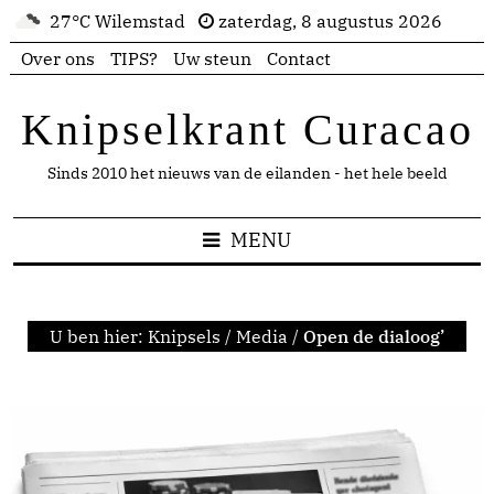
27°C Wilemstad
zaterdag, 8 augustus 2026
Over ons
TIPS?
Uw steun
Contact
Knipselkrant Curacao
Sinds 2010 het nieuws van de eilanden - het hele beeld
MENU
U ben hier:
Knipsels
/
Media
/
Open de dialoog’