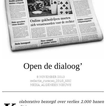
Open de dialoog’
8 NOVEMBER 2013
redactie_curacao_2010_KKC
MEDIA
,
ALGEMEEN NIEUWS