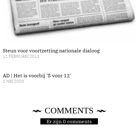
Steun voor voortzetting nationale dialoog
12 FEBRUARI 2013
AD | Het is voorbij ‘5 voor 12’
2 MEI 2020
COMMENTS
Er zijn 0 comments