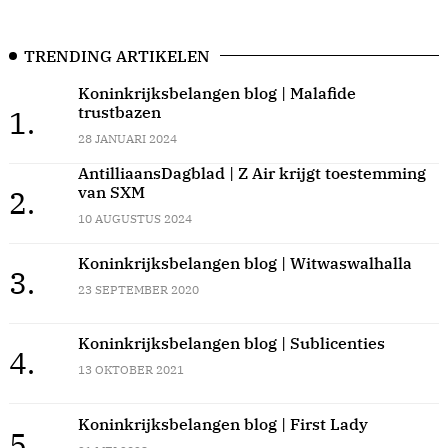
TRENDING ARTIKELEN
Koninkrijksbelangen blog | Malafide
trustbazen
1.
28 JANUARI 2024
AntilliaansDagblad | Z Air krijgt toestemming
van SXM
2.
10 AUGUSTUS 2024
Koninkrijksbelangen blog | Witwaswalhalla
3.
23 SEPTEMBER 2020
Koninkrijksbelangen blog | Sublicenties
4.
13 OKTOBER 2021
Koninkrijksbelangen blog | First Lady
5.