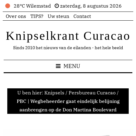
28°C Wilemstad
zaterdag, 8 augustus 2026
Over ons
TIPS?
Uw steun
Contact
Knipselkrant Curacao
Sinds 2010 het nieuws van de eilanden - het hele beeld
MENU
U ben hier:
Knipsels
/
Persbureau Curacao
/
PBC | Wegbeheerder gaat eindelijk belijning
aanbrengen op de Don Martina Boulevard