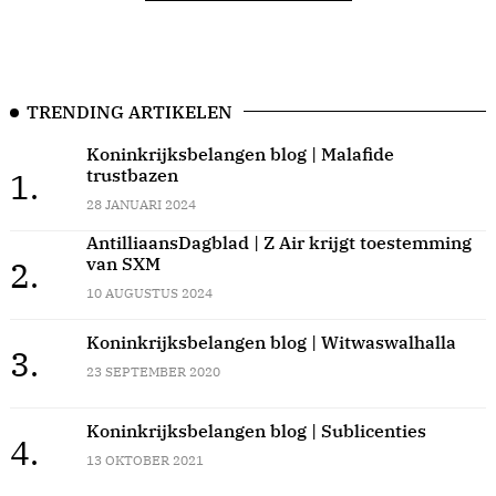
TRENDING ARTIKELEN
Koninkrijksbelangen blog | Malafide
trustbazen
1.
28 JANUARI 2024
AntilliaansDagblad | Z Air krijgt toestemming
van SXM
2.
10 AUGUSTUS 2024
Koninkrijksbelangen blog | Witwaswalhalla
3.
23 SEPTEMBER 2020
Koninkrijksbelangen blog | Sublicenties
4.
13 OKTOBER 2021