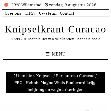
29°C Wilemstad
zondag, 9 augustus 2026
Over ons
TIPS?
Uw steun
Contact
Knipselkrant Curacao
Sinds 2010 het nieuws van de eilanden - het hele beeld
MENU
U ben hier:
Knipsels
/
Persbureau Curacao
/
PBC | Helmin Magno Wiels Boulevard krijgt
belijning en wegmarkeringen