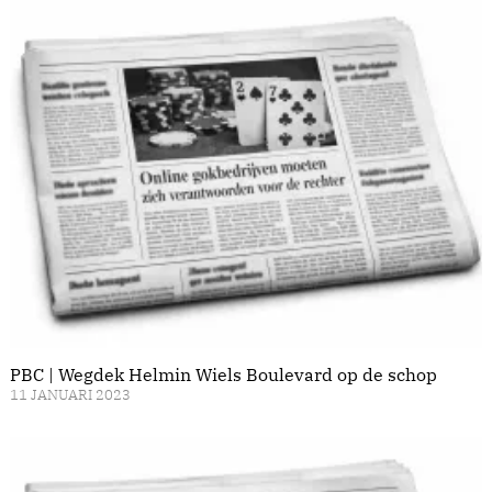
PBC | Wegdek Helmin Wiels Boulevard op de schop
11 JANUARI 2023