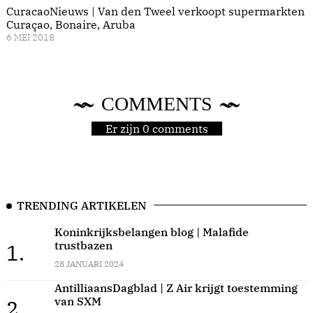
CuracaoNieuws | Van den Tweel verkoopt supermarkten
Curaçao, Bonaire, Aruba
6 MEI 2018
COMMENTS
Er zijn 0 comments
TRENDING ARTIKELEN
Koninkrijksbelangen blog | Malafide
trustbazen
1.
28 JANUARI 2024
AntilliaansDagblad | Z Air krijgt toestemming
van SXM
2.