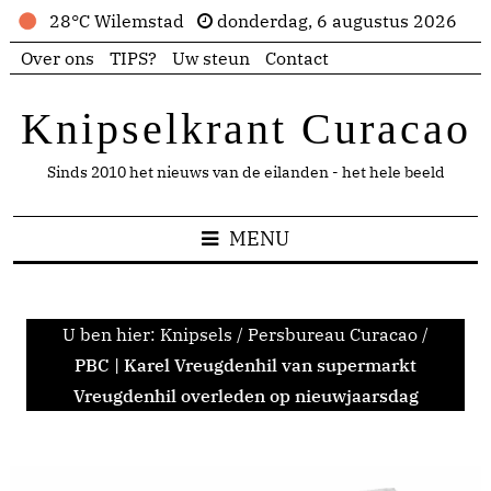
28°C Wilemstad
donderdag, 6 augustus 2026
Over ons
TIPS?
Uw steun
Contact
Knipselkrant Curacao
Sinds 2010 het nieuws van de eilanden - het hele beeld
MENU
U ben hier:
Knipsels
/
Persbureau Curacao
/
PBC | Karel Vreugdenhil van supermarkt
Vreugdenhil overleden op nieuwjaarsdag