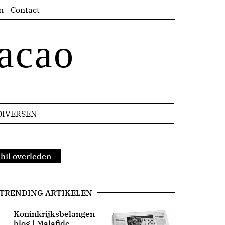
n
Contact
acao
DIVERSEN
hil overleden
TRENDING ARTIKELEN
Koninkrijksbelangen
blog | Malafide