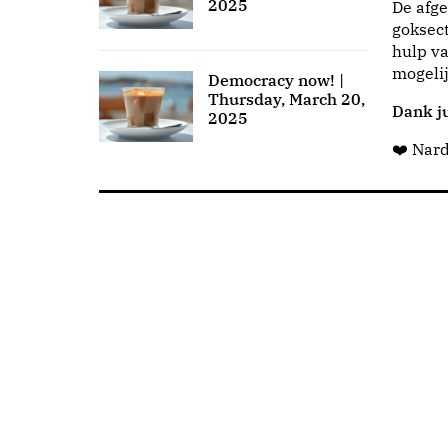
2025
De afge
goksect
hulp va
mogeli
Democracy now! |
Thursday, March 20,
Dank ju
2025
❤️ Nar