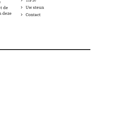
TIPS?
e
Uw steun
t de
n deze
Contact