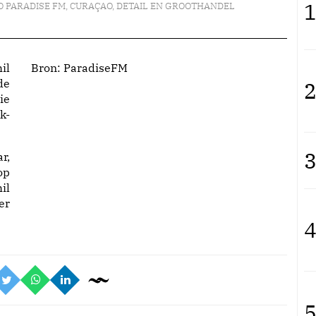
1
O PARADISE FM
,
CURAÇAO
,
DETAIL EN GROOTHANDEL
il
Bron:
ParadiseFM
de
2
ie
k-
3
r,
op
il
er
4
5