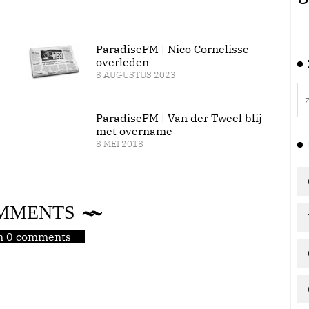
ParadiseFM | Nico Cornelisse
overleden
8 AUGUSTUS 2023
ParadiseFM | Van der Tweel blij
met overname
8 MEI 2018
MMENTS
jn 0 comments