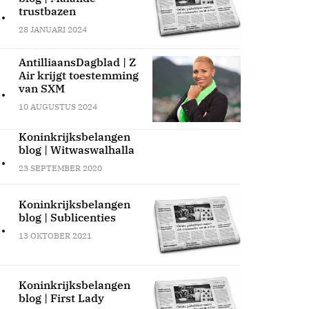
.
trustbazen
28 JANUARI 2024
AntilliaansDagblad | Z
Air krijgt toestemming
.
van SXM
10 AUGUSTUS 2024
Koninkrijksbelangen
blog | Witwaswalhalla
.
23 SEPTEMBER 2020
Koninkrijksbelangen
blog | Sublicenties
.
13 OKTOBER 2021
Koninkrijksbelangen
blog | First Lady
.