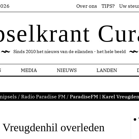
2026
Over ons
TIPS?
Uw steu
pselkrant Cur
Sinds 2010 het nieuws van de eilanden - het hele beeld
S
MEDIA
NIEUWS
LANDEN
nipsels
/
Radio Paradise FM
/
ParadiseFM | Karel Vreugden
 Vreugdenhil overleden