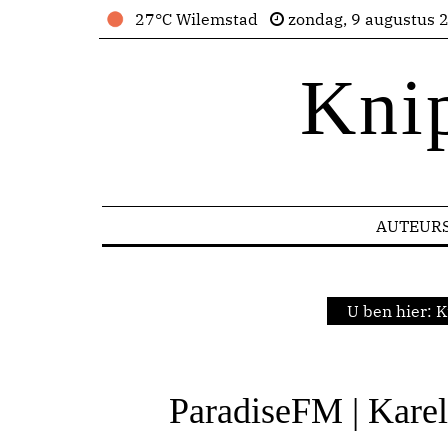
27°C Wilemstad
zondag, 9 augustus 
Kni
AUTEUR
U ben hier:
K
ParadiseFM | Karel