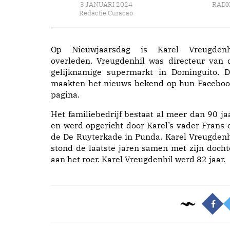
3 JANUARI 2024
RADI
Redactie Curacao
Op Nieuwjaarsdag is Karel Vreugdenh
overleden. Vreugdenhil was directeur van 
gelijknamige supermarkt in Dominguito. D
maakten het nieuws bekend op hun Faceboo
pagina.
Het familiebedrijf bestaat al meer dan 90 jaa
en werd opgericht door Karel’s vader Frans 
de De Ruyterkade in Punda. Karel Vreugdenh
stond de laatste jaren samen met zijn docht
aan het roer. Karel Vreugdenhil werd 82 jaar.