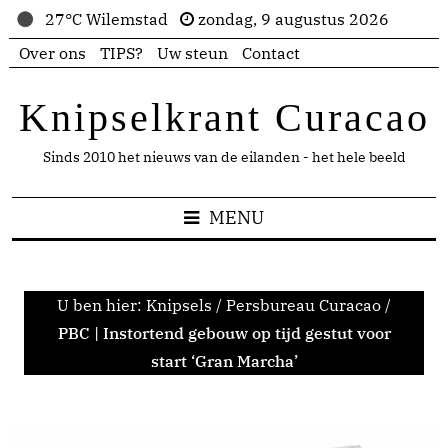
27°C Wilemstad
zondag, 9 augustus 2026
Over ons
TIPS?
Uw steun
Contact
Knipselkrant Curacao
Sinds 2010 het nieuws van de eilanden - het hele beeld
MENU
U ben hier:
Knipsels
/
Persbureau Curacao
/
PBC | Instortend gebouw op tijd gestut voor
start ‘Gran Marcha’