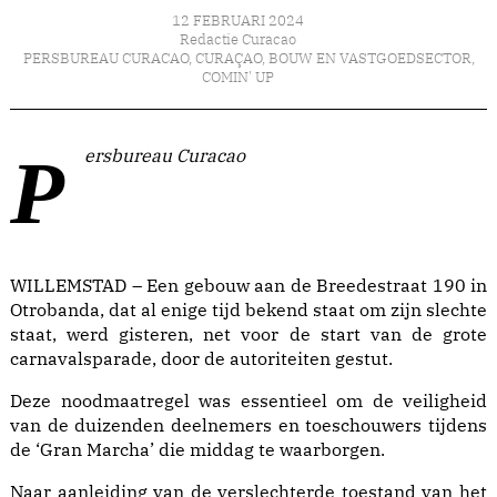
12 FEBRUARI 2024
Redactie Curacao
PERSBUREAU CURACAO
,
CURAÇAO
,
BOUW EN VASTGOEDSECTOR
,
COMIN' UP
Persbureau Curacao
WILLEMSTAD – Een gebouw aan de Breedestraat 190 in
Otrobanda, dat al enige tijd bekend staat om zijn slechte
staat, werd gisteren, net voor de start van de grote
carnavalsparade, door de autoriteiten gestut.
Deze noodmaatregel was essentieel om de veiligheid
van de duizenden deelnemers en toeschouwers tijdens
de ‘Gran Marcha’ die middag te waarborgen.
Naar aanleiding van de verslechterde toestand van het