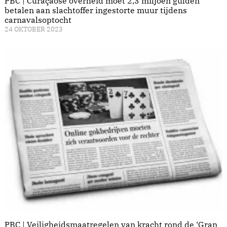
PBC | Curaçaose overheid moet 2,3 miljoen gulden
betalen aan slachtoffer ingestorte muur tijdens
carnavalsoptocht
24 OKTOBER 2023
PBC | Veiligheidsmaatregelen van kracht rond de ‘Gran