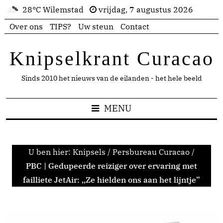
28°C Wilemstad
vrijdag, 7 augustus 2026
Over ons
TIPS?
Uw steun
Contact
Knipselkrant Curacao
Sinds 2010 het nieuws van de eilanden - het hele beeld
MENU
U ben hier:
Knipsels
/
Persbureau Curacao
/
PBC | Gedupeerde reiziger over ervaring met
failliete JetAir: ,,Ze hielden ons aan het lijntje”