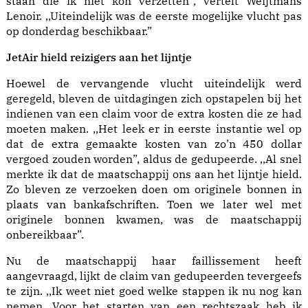
staan die ik niet kon verzetten”, vertelt Weijtmans
Lenoir. ,,Uiteindelijk was de eerste mogelijke vlucht pas
op donderdag beschikbaar.”
JetAir hield reizigers aan het lijntje
Hoewel de vervangende vlucht uiteindelijk werd
geregeld, bleven de uitdagingen zich opstapelen bij het
indienen van een claim voor de extra kosten die ze had
moeten maken. ,,Het leek er in eerste instantie wel op
dat de extra gemaakte kosten van zo’n 450 dollar
vergoed zouden worden”, aldus de gedupeerde. ,,Al snel
merkte ik dat de maatschappij ons aan het lijntje hield.
Zo bleven ze verzoeken doen om originele bonnen in
plaats van bankafschriften. Toen we later wel met
originele bonnen kwamen, was de maatschappij
onbereikbaar”.
Nu de maatschappij haar faillissement heeft
aangevraagd, lijkt de claim van gedupeerden tevergeefs
te zijn. ,,Ik weet niet goed welke stappen ik nu nog kan
nemen. Voor het starten van een rechtszaak heb ik