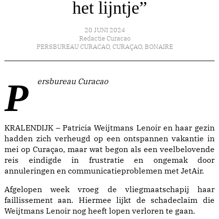
het lijntje”
20 JUNI 2024
Redactie Curacao
PERSBUREAU CURACAO
,
CURAÇAO
,
BONAIRE
Persbureau Curacao
KRALENDIJK – Patricia Weijtmans Lenoir en haar gezin
hadden zich verheugd op een ontspannen vakantie in
mei op Curaçao, maar wat begon als een veelbelovende
reis eindigde in frustratie en ongemak door
annuleringen en communicatieproblemen met JetAir.
Afgelopen week vroeg de vliegmaatschapij haar
faillissement aan
. Hiermee lijkt de schadeclaim die
Weijtmans Lenoir nog heeft lopen verloren te gaan.