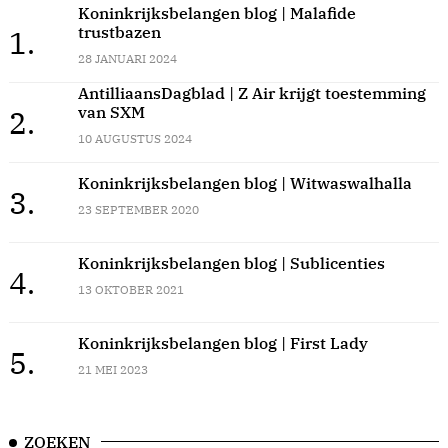
Koninkrijksbelangen blog | Malafide
trustbazen
1.
28 JANUARI 2024
AntilliaansDagblad | Z Air krijgt toestemming
van SXM
2.
10 AUGUSTUS 2024
Koninkrijksbelangen blog | Witwaswalhalla
3.
23 SEPTEMBER 2020
Koninkrijksbelangen blog | Sublicenties
4.
13 OKTOBER 2021
Koninkrijksbelangen blog | First Lady
5.
21 MEI 2023
ZOEKEN