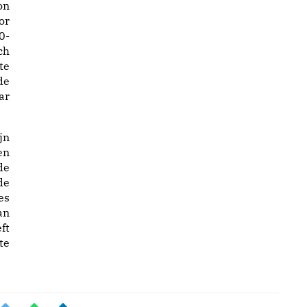
on
or
0-
ch
te
de
ar
jn
en
de
de
es
an
ft
te