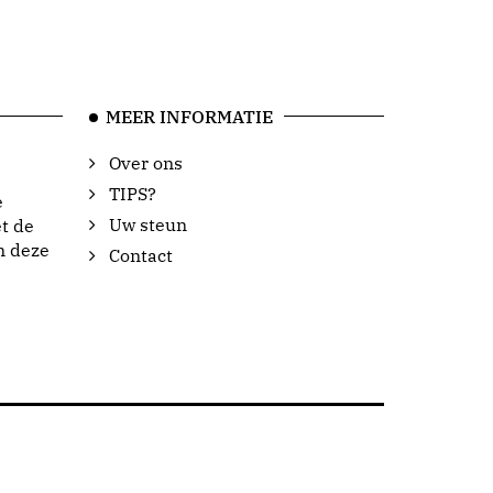
MEER INFORMATIE
Over ons
TIPS?
e
Uw steun
t de
n deze
Contact