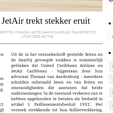
JetAir trekt stekker eruit
ESECTOR
,
CURAÇAO
,
ANTILLIAANS DAGBLAD
,
TRANSPORT EN
LOGISTIEKE SECTOR
Uit de in het verzoekschrift gestelde feiten en
de daarbij gevoegde stukken is summierlijk
gebleken dat United Caribbean Airlines en
JetAir Caribbean - bijgestaan door hun
advocaat Thomas van Aardenburg - meerdere
an
schulden onbetaald laten en van feiten en
op
omstandigheden die aantonen dat beide
g,
ondernemingen ‘in de toestand verkeren van te
hebben opgehouden te betalen als bedoeld in
artikel 1 Faillissementsbesluit 1931’. Het
22
verzoek strekkende tot hun faillietverklaring,
jf