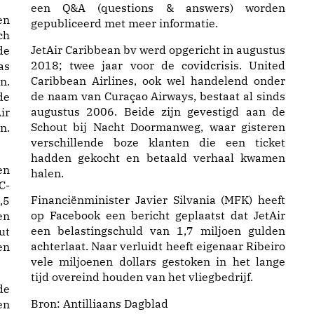
een Q&A (questions & answers) worden
en
gepubliceerd met meer informatie.
ch
JetAir Caribbean bv werd opgericht in augustus
de
2018; twee jaar voor de covidcrisis. United
as
Caribbean Airlines, ook wel handelend onder
n.
de naam van Curaçao Airways, bestaat al sinds
de
augustus 2006. Beide zijn gevestigd aan de
ir
Schout bij Nacht Doormanweg, waar gisteren
n.
verschillende boze klanten die een ticket
hadden gekocht en betaald verhaal kwamen
en
halen.
C-
Financiënminister Javier Silvania (MFK) heeft
,5
op Facebook een bericht geplaatst dat JetAir
en
een belastingschuld van 1,7 miljoen gulden
ut
achterlaat. Naar verluidt heeft eigenaar Ribeiro
en
vele miljoenen dollars gestoken in het lange
tijd overeind houden van het vliegbedrijf.
de
Bron:
Antilliaans Dagblad
en