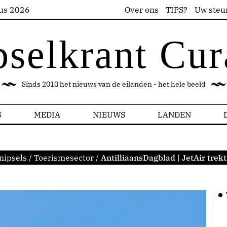
us 2026
Over ons
TIPS?
Uw steu
pselkrant Cur
Sinds 2010 het nieuws van de eilanden - het hele beeld
S
MEDIA
NIEUWS
LANDEN
nipsels
/
Toerismesector
/
AntilliaansDagblad | JetAir trekt