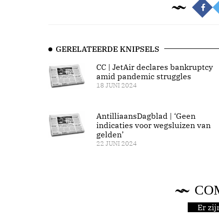
GERELATEERDE KNIPSELS
CC | JetAir declares bankruptcy
amid pandemic struggles
18 JUNI 2024
AntilliaansDagblad | ‘Geen
indicaties voor wegsluizen van
gelden’
22 JUNI 2024
CO
Er zi