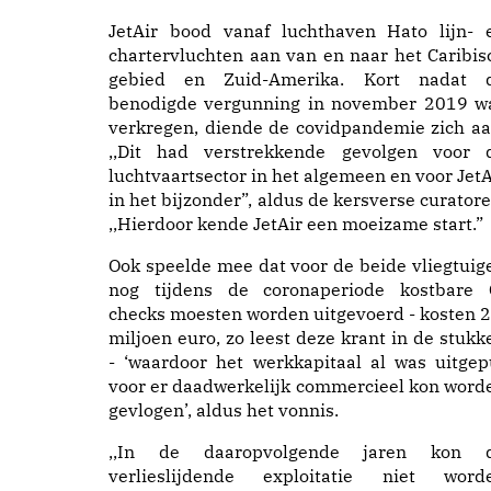
JetAir bood vanaf luchthaven Hato lijn- 
chartervluchten aan van en naar het Caribis
gebied en Zuid-Amerika. Kort nadat 
benodigde vergunning in november 2019 w
verkregen, diende de covidpandemie zich aa
,,Dit had verstrekkende gevolgen voor 
luchtvaartsector in het algemeen en voor JetA
in het bijzonder”, aldus de kersverse curatore
,,Hierdoor kende JetAir een moeizame start.”
Ook speelde mee dat voor de beide vliegtuig
nog tijdens de coronaperiode kostbare 
checks moesten worden uitgevoerd - kosten 2
miljoen euro, zo leest deze krant in de stukk
- ‘waardoor het werkkapitaal al was uitgep
voor er daadwerkelijk commercieel kon word
gevlogen’, aldus het vonnis.
,,In de daaropvolgende jaren kon 
verlieslijdende exploitatie niet word