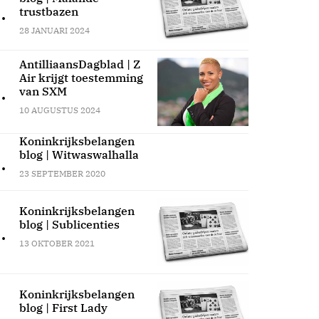
.
trustbazen
28 JANUARI 2024
AntilliaansDagblad | Z
Air krijgt toestemming
.
van SXM
10 AUGUSTUS 2024
Koninkrijksbelangen
blog | Witwaswalhalla
.
23 SEPTEMBER 2020
Koninkrijksbelangen
blog | Sublicenties
.
13 OKTOBER 2021
Koninkrijksbelangen
blog | First Lady
.