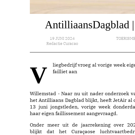
AntilliaansDagblad | 
19 JUNI 2024
TOERISM
Redactie Curacao
Vliegbedrijf vroeg al vorige week eigen
failliet aan
Willemstad - Naar nu uit nader onderzoek v
het Antilliaans Dagblad blijkt, heeft JetAir al 
13 juni jongstleden, vorige week donderda
haar eigen faillissement aangevraagd.
Onder meer uit de jaarrekening over 20
blijkt dat het Curaçaose luchtvaartbedri