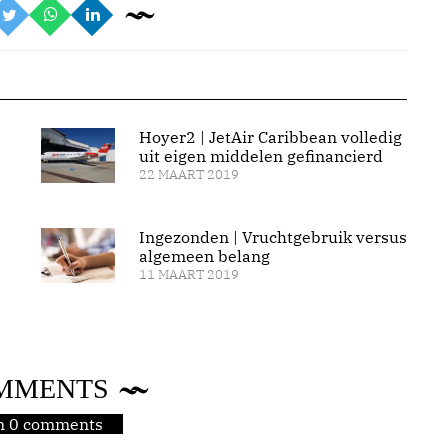
Hoyer2 | JetAir Caribbean volledig
uit eigen middelen gefinancierd
22 MAART 2019
Ingezonden | Vruchtgebruik versus
algemeen belang
11 MAART 2019
MMENTS
jn 0 comments