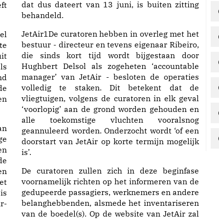
dat dus dateert van 13 juni, is buiten zitting
ft
behandeld.
JetAir1De curatoren hebben in overleg met het
el
bestuur - directeur en tevens eigenaar Ribeiro,
te
die sinds kort tijd wordt bijgestaan door
it
Hughbert Delsol als zogeheten ‘accountable
ls
manager’ van JetAir - besloten de operaties
nd
volledig te staken. Dit betekent dat de
de
vliegtuigen, volgens de curatoren in elk geval
en
‘voorlopig’ aan de grond worden gehouden en
alle toekomstige vluchten vooralsnog
an
geannuleerd worden. Onderzocht wordt ‘of een
ge
doorstart van JetAir op korte termijn mogelijk
en
is’.
de
De curatoren zullen zich in deze beginfase
en
voornamelijk richten op het informeren van de
et
gedupeerde passagiers, werknemers en andere
is
belanghebbenden, alsmede het inventariseren
r-
van de boedel(s). Op de website van JetAir zal