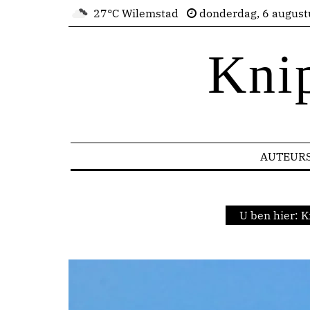
27°C Wilemstad
donderdag, 6 august
Kni
AUTEUR
U ben hier:
K