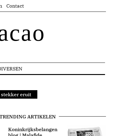
n
Contact
acao
DIVERSEN
 stekker eruit
TRENDING ARTIKELEN
Koninkrijksbelangen
blog | Malafide