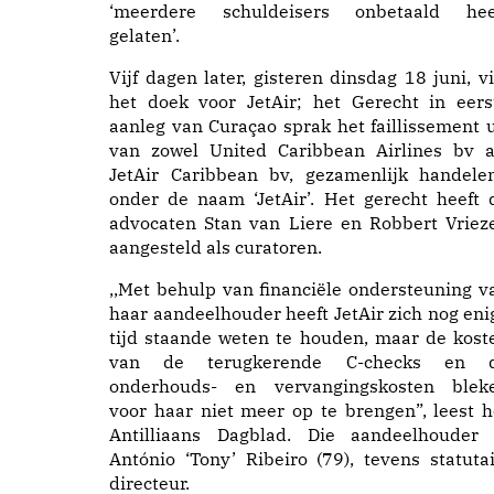
‘meerdere schuldeisers onbetaald hee
gelaten’.
Vijf dagen later, gisteren dinsdag 18 juni, vi
het doek voor JetAir; het Gerecht in eers
aanleg van Curaçao sprak het faillissement u
van zowel United Caribbean Airlines bv a
JetAir Caribbean bv, gezamenlijk handele
onder de naam ‘JetAir’. Het gerecht heeft 
advocaten Stan van Liere en Robbert Vriez
aangesteld als curatoren.
,,Met behulp van financiële ondersteuning v
haar aandeelhouder heeft JetAir zich nog eni
tijd staande weten te houden, maar de kost
van de terugkerende C-checks en 
onderhouds- en vervangingskosten blek
voor haar niet meer op te brengen”, leest h
Antilliaans Dagblad. Die aandeelhouder 
António ‘Tony’ Ribeiro (79), tevens statutai
directeur.