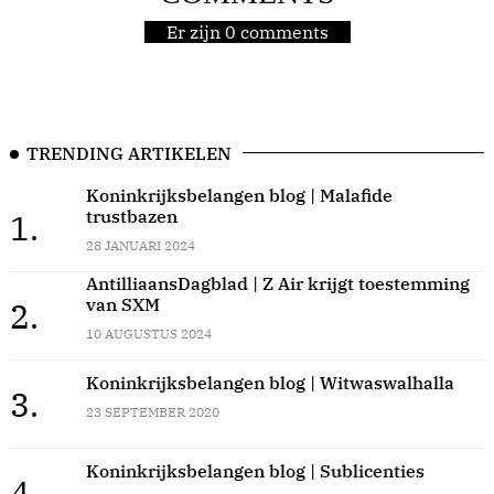
Er zijn 0 comments
TRENDING ARTIKELEN
Koninkrijksbelangen blog | Malafide
trustbazen
1.
28 JANUARI 2024
AntilliaansDagblad | Z Air krijgt toestemming
van SXM
2.
10 AUGUSTUS 2024
Koninkrijksbelangen blog | Witwaswalhalla
3.
23 SEPTEMBER 2020
Koninkrijksbelangen blog | Sublicenties
4.