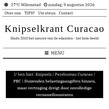
27°C Wilemstad
zondag, 9 augustus 2026
Over ons
TIPS?
Uw steun
Contact
Knipselkrant Curacao
Sinds 2010 het nieuws van de eilanden - het hele beeld
MENU
U ben hier:
Knipsels
/
Persbureau Curacao
/
PBC | Duizenden belastingaangiften binnen,
maar vertraging dreigt door onvolledige
verzamelloonstaten