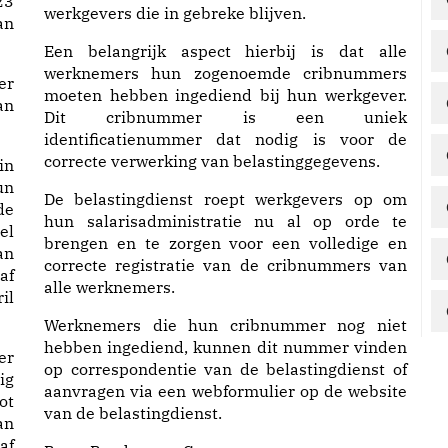
23
werkgevers die in gebreke blijven.
an
Een belangrijk aspect hierbij is dat alle
werknemers hun zogenoemde cribnummers
er
moeten hebben ingediend bij hun werkgever.
an
Dit cribnummer is een uniek
identificatienummer dat nodig is voor de
correcte verwerking van belastinggegevens.
in
un
De belastingdienst roept werkgevers op om
de
hun salarisadministratie nu al op orde te
el
brengen en te zorgen voor een volledige en
an
correcte registratie van de cribnummers van
af
alle werknemers.
il
Werknemers die hun cribnummer nog niet
hebben ingediend, kunnen dit nummer vinden
er
op correspondentie van de belastingdienst of
ig
aanvragen via een webformulier op de website
ot
van de belastingdienst.
an
af