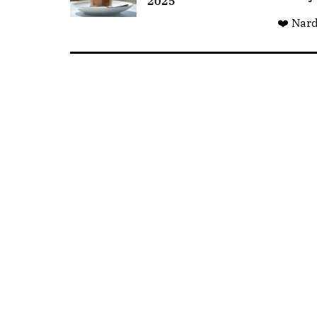
2025
❤️ Nar