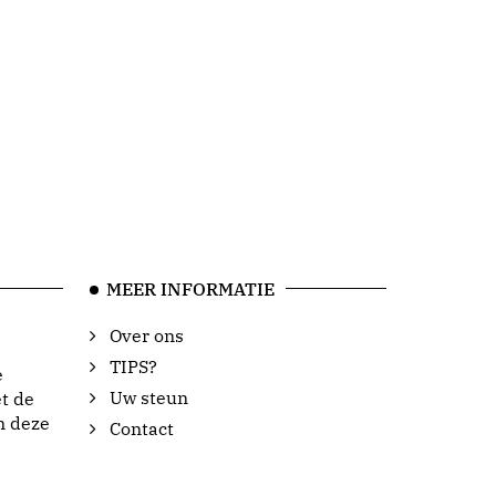
MEER INFORMATIE
Over ons
TIPS?
e
Uw steun
t de
n deze
Contact