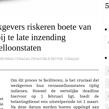
5
gevers riskeren boete van
ij te late inzending
lloonstaten
SBUREAU CURACAO
,
FINANCIELE SECTOR
,
CURAÇAO
Om dit proces te faciliteren, is het cruciaal dat
werkgevers hun verzamelloonstaten tijdig
indienen. Hoewel de wettelijke deadline
hiervoor op 1 februari ligt, biedt de
st
belastingdienst een uitstelperiode tot 1 maart.
ie
Na deze datum worden boetes opgelegd aan