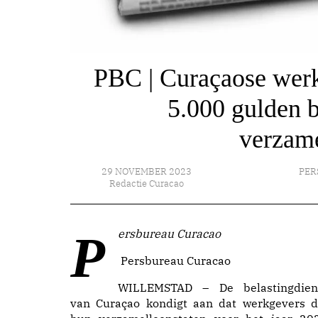
PBC | Curaçaose werk
5.000 gulden b
verzame
29 NOVEMBER 2023
PER
Redactie Curacao
Persbureau Curacao
Persbureau Curacao
WILLEMSTAD – De belastingdien
van Curaçao kondigt aan dat werkgevers d