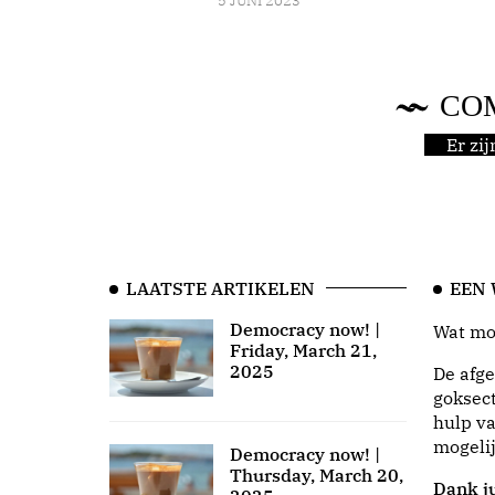
5 JUNI 2023
CO
Er zi
LAATSTE ARTIKELEN
EEN
Democracy now! |
Wat moo
Friday, March 21,
2025
De afge
goksect
hulp va
mogeli
Democracy now! |
Thursday, March 20,
Dank ju