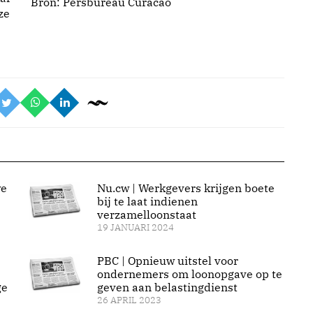
Bron:
Persbureau Curacao
ze
we
Nu.cw | Werkgevers krijgen boete
bij te laat indienen
verzamelloonstaat
19 JANUARI 2024
PBC | Opnieuw uitstel voor
ondernemers om loonopgave op te
ge
geven aan belastingdienst
26 APRIL 2023