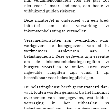
hun verzamelloonstaten voor het jaar 20
niet voor 1 maart indienen, een boete v
vijfduizend gulden riskeren.
Deze maatregel is onderdeel van een bred
initiatief om de verwerking v
inkomstenbelasting te versnellen.
Verzamelloonstaten zijn overzichten waar
werkgevers de loongegevens van al h
werknemers aanleveren aan 
belastingdienst. Deze gegevens zijn essentie
om de inkomstenbelastingaangiften v
burgers vooraf in te vullen. Deze voor
ingevulde aangiften zijn vanaf 1 apr
beschikbaar voor belastingplichtigen.
De belastingdienst heeft geconstateerd dat 
vaak fouten worden gemaakt bij het handmat
overnemen van loongegevens, wat leidt t
vertraging in het uitbetalen v
belastingteruggaven. Door de gegevens voor