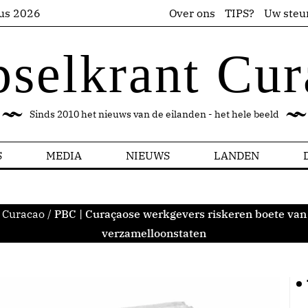
us 2026
Over ons
TIPS?
Uw steu
pselkrant Cur
Sinds 2010 het nieuws van de eilanden - het hele beeld
S
MEDIA
NIEUWS
LANDEN
 Curacao
/
PBC | Curaçaose werkgevers riskeren boete van 5
verzamelloonstaten