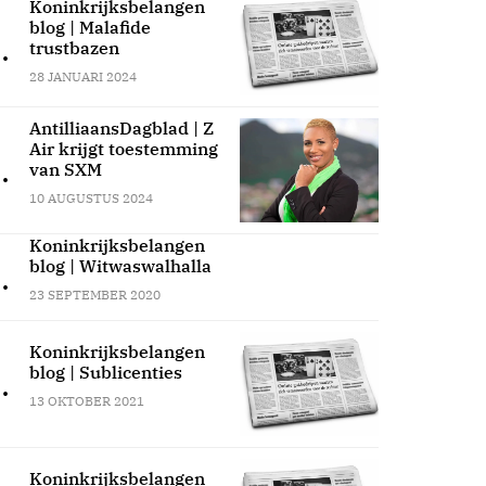
Koninkrijksbelangen
blog | Malafide
.
trustbazen
28 JANUARI 2024
AntilliaansDagblad | Z
Air krijgt toestemming
.
van SXM
10 AUGUSTUS 2024
Koninkrijksbelangen
blog | Witwaswalhalla
.
23 SEPTEMBER 2020
Koninkrijksbelangen
blog | Sublicenties
.
13 OKTOBER 2021
Koninkrijksbelangen