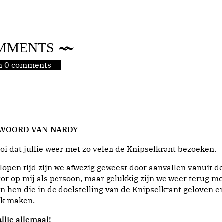
MMENTS
jn 0 comments
 WOORD VAN NARDY
i dat jullie weer met zo velen de Knipselkrant bezoeken.
lopen tijd zijn we afwezig geweest door aanvallen vanuit d
or op mij als persoon, maar gelukkig zijn we weer terug me
n hen die in de doelstelling van de Knipselkrant geloven e
jk maken.
llie allemaal!