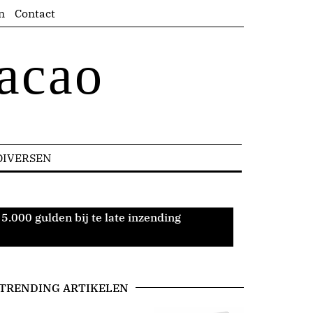
n
Contact
acao
DIVERSEN
.000 gulden bij te late inzending
TRENDING ARTIKELEN