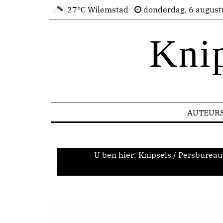
27°C Wilemstad
donderdag, 6 august
Kni
AUTEUR
U ben hier:
Knipsels
/
Persbureau