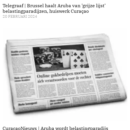
Telegraaf | Brussel haalt Aruba van ’grijze lijst’
belastingparadijzen, huiswerk Curaçao
20 FEBRUARI 2024
CuracaoNieuws | Aruba wordt belastingparadijs