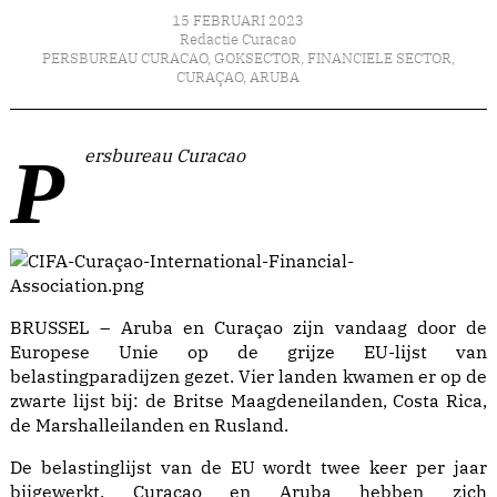
15 FEBRUARI 2023
Redactie Curacao
PERSBUREAU CURACAO
,
GOKSECTOR
,
FINANCIELE SECTOR
,
CURAÇAO
,
ARUBA
Persbureau Curacao
BRUSSEL – Aruba en Curaçao zijn vandaag door de
Europese Unie op de grijze EU-lijst van
belastingparadijzen gezet. Vier landen kwamen er op de
zwarte lijst bij: de Britse Maagdeneilanden, Costa Rica,
de Marshalleilanden en Rusland.
De belastinglijst van de EU wordt twee keer per jaar
bijgewerkt. Curaçao en Aruba hebben zich