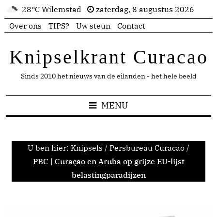
28°C Wilemstad
zaterdag, 8 augustus 2026
Over ons
TIPS?
Uw steun
Contact
Knipselkrant Curacao
Sinds 2010 het nieuws van de eilanden - het hele beeld
MENU
U ben hier:
Knipsels
/
Persbureau Curacao
/
PBC | Curaçao en Aruba op grijze EU-lijst
belastingparadijzen