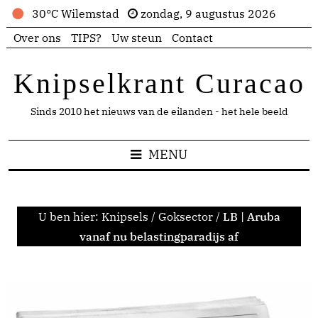
30°C Wilemstad
zondag, 9 augustus 2026
Over ons
TIPS?
Uw steun
Contact
Knipselkrant Curacao
Sinds 2010 het nieuws van de eilanden - het hele beeld
MENU
U ben hier:
Knipsels
/
Goksector
/
LB | Aruba
vanaf nu belastingparadijs af