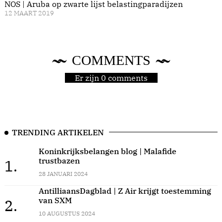
NOS | Aruba op zwarte lijst belastingparadijzen
12 MAART 2019
COMMENTS
Er zijn 0 comments
TRENDING ARTIKELEN
Koninkrijksbelangen blog | Malafide
trustbazen
1.
28 JANUARI 2024
AntilliaansDagblad | Z Air krijgt toestemming
van SXM
2.
10 AUGUSTUS 2024