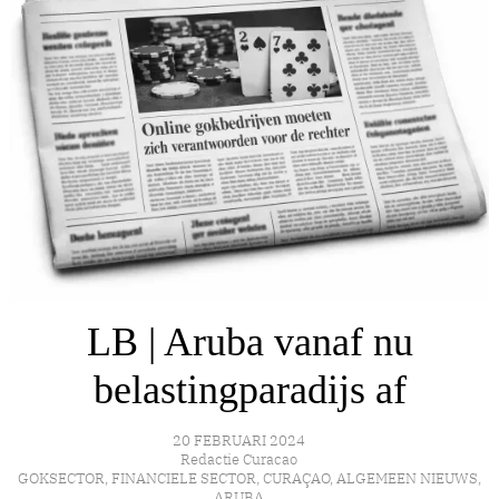
LB | Aruba vanaf nu
belastingparadijs af
20 FEBRUARI 2024
Redactie Curacao
GOKSECTOR
,
FINANCIELE SECTOR
,
CURAÇAO
,
ALGEMEEN NIEUWS
,
ARUBA