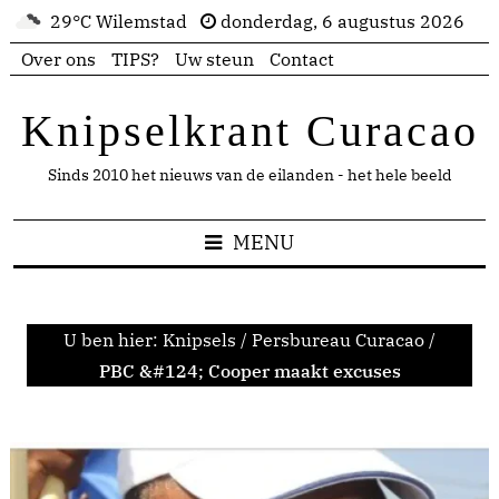
29°C Wilemstad
donderdag, 6 augustus 2026
Over ons
TIPS?
Uw steun
Contact
Knipselkrant Curacao
Sinds 2010 het nieuws van de eilanden - het hele beeld
MENU
U ben hier:
Knipsels
/
Persbureau Curacao
/
PBC &#124; Cooper maakt excuses