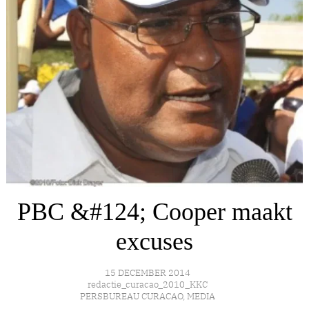
PBC &#124; Cooper maakt
excuses
15 DECEMBER 2014
redactie_curacao_2010_KKC
PERSBUREAU CURACAO
,
MEDIA