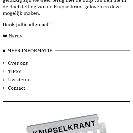
gelukkig zijn we weer terug met de hulp van hen die in
de doelstelling van de Knipselkrant geloven en deze
mogelijk maken.
Dank jullie allemaal!
❤️ Nardy
MEER INFORMATIE
Over ons
TIPS?
Uw steun
Contact