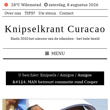
28°C Wilemstad
zaterdag, 8 augustus 2026
Over ons
TIPS?
Uw steun
Contact
Knipselkrant Curacao
Sinds 2010 het nieuws van de eilanden - het hele beeld
MENU
U ben hier:
Knipsels
/
Amigoe
/
Amigoe
&#124; MAN betreurt commotie rond Cooper