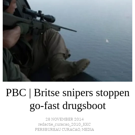
PBC | Britse snipers stoppen
go-fast drugsboot
28 NOVEMBER 2014
redactie_curacao_2010_KKC
PERSBUREAU CURACAO
,
MEDIA