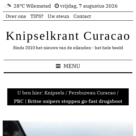
28°C Wilemstad
vrijdag, 7 augustus 2026
Over ons
TIPS?
Uw steun
Contact
Knipselkrant Curacao
Sinds 2010 het nieuws van de eilanden - het hele beeld
MENU
U ben hier:
Knipsels
/
Persbureau Curacao
/
PBC | Britse snipers stoppen go-fast drugsboot