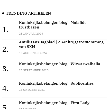
TRENDING ARTIKELEN
Koninkrijksbelangen blog | Malafide
trustbazen
1.
28 JANUARI 2024
AntilliaansDagblad | Z Air krijgt toestemming
van SXM
2.
10 AUGUSTUS 2024
Koninkrijksbelangen blog | Witwaswalhalla
3.
23 SEPTEMBER 2020
Koninkrijksbelangen blog | Sublicenties
4.
13 OKTOBER 2021
Koninkrijksbelangen blog | First Lady
5.