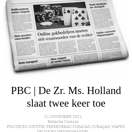
PBC | De Zr. Ms. Holland
slaat twee keer toe
21 NOVEMBER 2021
Redactie Curacao
POLITIE EN JUSTITIE
,
PERSBUREAU CURACAO
,
CURAÇAO
,
WAPEN
DRUGS EN MENSENHANDEL