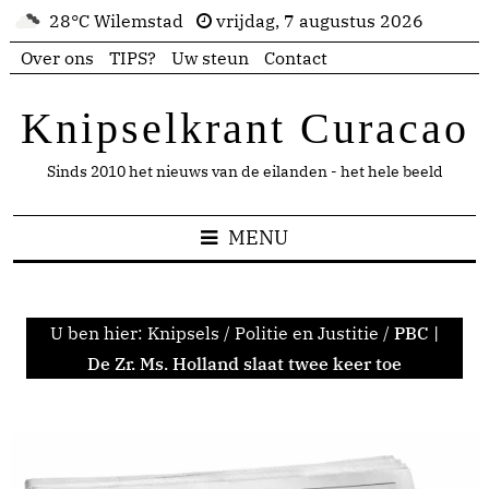
28°C Wilemstad
vrijdag, 7 augustus 2026
Over ons
TIPS?
Uw steun
Contact
Knipselkrant Curacao
Sinds 2010 het nieuws van de eilanden - het hele beeld
MENU
U ben hier:
Knipsels
/
Politie en Justitie
/
PBC |
De Zr. Ms. Holland slaat twee keer toe