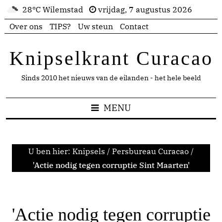
28°C Wilemstad
vrijdag, 7 augustus 2026
Over ons
TIPS?
Uw steun
Contact
Knipselkrant Curacao
Sinds 2010 het nieuws van de eilanden - het hele beeld
MENU
U ben hier:
Knipsels
/
Persbureau Curacao
/
'Actie nodig tegen corruptie Sint Maarten'
'Actie nodig tegen corruptie