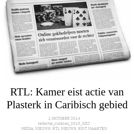
RTL: Kamer eist actie van
Plasterk in Caribisch gebied
1 OKTOBER 2014
redactie_curacao_2010_KKC
MEDIA
,
NIEUWS
,
RTL NIEUWS
,
SINT MAARTEN