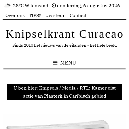
28°C Wilemstad
donderdag, 6 augustus 2026
Over ons
TIPS?
Uw steun
Contact
Knipselkrant Curacao
Sinds 2010 het nieuws van de eilanden - het hele beeld
MENU
U ben hier:
Knipsels
/
Media
/
RTL: Kamer eist
actie van Plasterk in Caribisch gebied