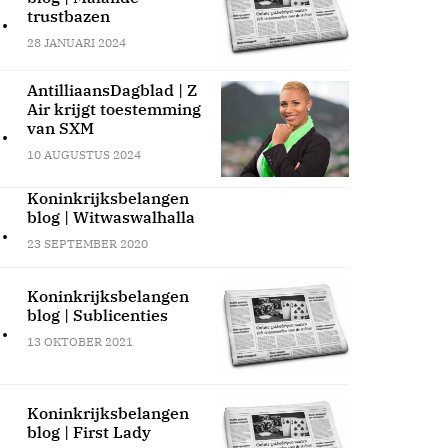
.
trustbazen
28 JANUARI 2024
AntilliaansDagblad | Z
Air krijgt toestemming
.
van SXM
10 AUGUSTUS 2024
Koninkrijksbelangen
blog | Witwaswalhalla
.
23 SEPTEMBER 2020
Koninkrijksbelangen
blog | Sublicenties
.
13 OKTOBER 2021
Koninkrijksbelangen
blog | First Lady
.