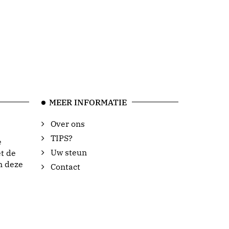
MEER INFORMATIE
Over ons
TIPS?
e
Uw steun
t de
n deze
Contact