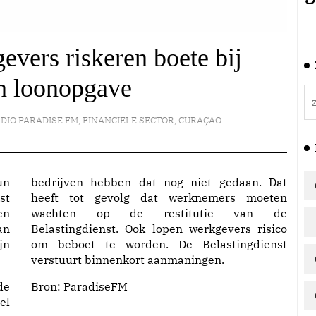
vers riskeren boete bij
en loonopgave
DIO PARADISE FM
,
FINANCIELE SECTOR
,
CURAÇAO
un
bedrijven hebben dat nog niet gedaan. Dat
st
heeft tot gevolg dat werknemers moeten
en
wachten op de restitutie van de
an
Belastingdienst. Ook lopen werkgevers risico
jn
om beboet te worden. De Belastingdienst
verstuurt binnenkort aanmaningen.
de
Bron:
ParadiseFM
el