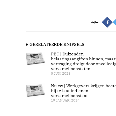
GERELATEERDE KNIPSELS
PBC | Duizenden
belastingaangiften binnen, maar
vertraging dreigt door onvolledi
verzamelloonstaten
5 JUNI 2023
Nu.cw | Werkgevers krijgen boet
bij te laat indienen
verzamelloonstaat
19 JANUARI 2024