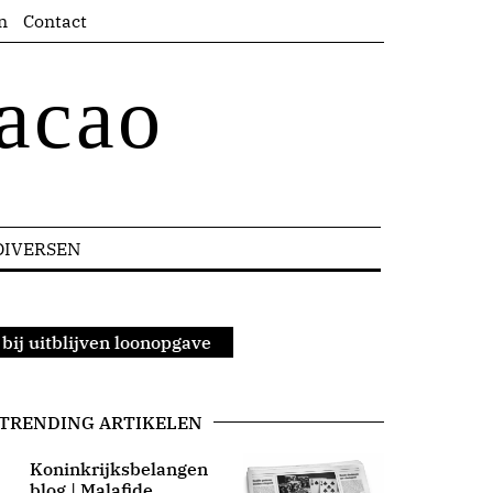
n
Contact
acao
DIVERSEN
bij uitblijven loonopgave
TRENDING ARTIKELEN
Koninkrijksbelangen
blog | Malafide