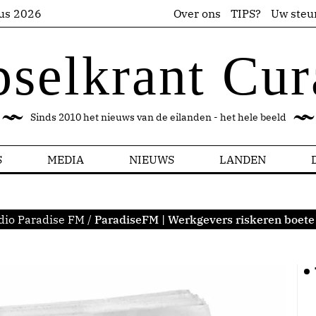
us 2026
Over ons
TIPS?
Uw steu
pselkrant Cur
Sinds 2010 het nieuws van de eilanden - het hele beeld
S
MEDIA
NIEUWS
LANDEN
dio Paradise FM
/
ParadiseFM | Werkgevers riskeren boete 