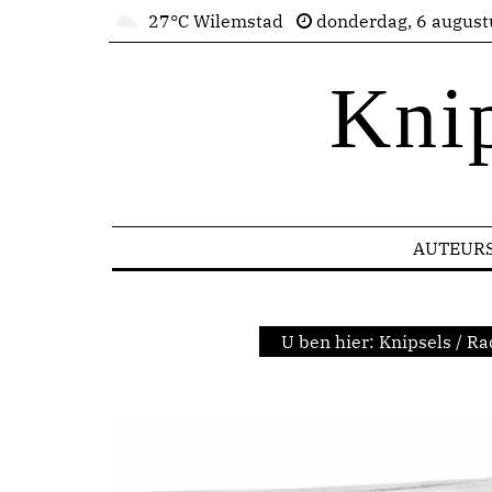
27°C Wilemstad
donderdag, 6 august
Kni
AUTEUR
U ben hier:
Knipsels
/
Ra