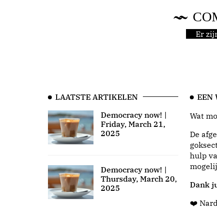
CO
Er zi
LAATSTE ARTIKELEN
EEN
Democracy now! |
Wat moo
Friday, March 21,
2025
De afge
goksect
hulp va
mogeli
Democracy now! |
Thursday, March 20,
Dank ju
2025
❤️ Nar