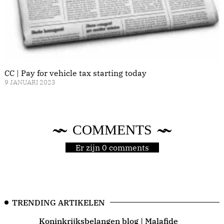
CC | Pay for vehicle tax starting today
9 JANUARI 2023
COMMENTS
Er zijn 0 comments
TRENDING ARTIKELEN
Koninkrijksbelangen blog | Malafide