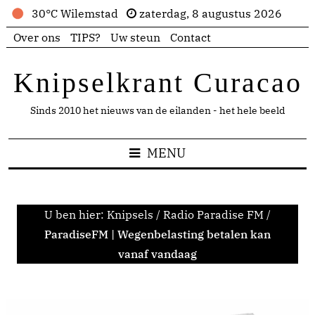
30°C Wilemstad
zaterdag, 8 augustus 2026
Over ons
TIPS?
Uw steun
Contact
Knipselkrant Curacao
Sinds 2010 het nieuws van de eilanden - het hele beeld
MENU
U ben hier:
Knipsels
/
Radio Paradise FM
/
ParadiseFM | Wegenbelasting betalen kan
vanaf vandaag