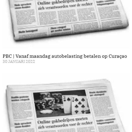
PBC | Vanaf maandag autobelasting betalen op Curaçao
30 JANUARI 2022