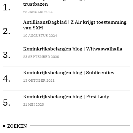
trustbazen
1.
28 JANUARI 2024
AntilliaansDagblad | Z Air krijgt toestemming
van SXM
2.
10 AUGUSTUS 2024
Koninkrijksbelangen blog | Witwaswalhalla
3.
23 SEPTEMBER 2020
Koninkrijksbelangen blog | Sublicenties
4.
13 OKTOBER 2021
Koninkrijksbelangen blog | First Lady
5.
21 MEI 2023
ZOEKEN