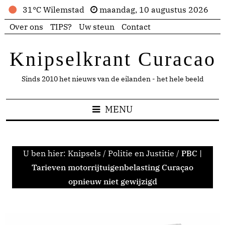
31°C Wilemstad
maandag, 10 augustus 2026
Over ons
TIPS?
Uw steun
Contact
Knipselkrant Curacao
Sinds 2010 het nieuws van de eilanden - het hele beeld
MENU
U ben hier:
Knipsels
/
Politie en Justitie
/
PBC |
Tarieven motorrijtuigenbelasting Curaçao
opnieuw niet gewijzigd