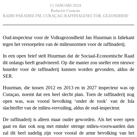
11 JANUARI 2024
Redactie Curacao
RADIO PARADISE FM
,
CURAÇAO
,
RAFFINAGESECTOR
,
GEZONDHEID
Oud-inspecteur voor de Volksgezondheid Jan Huurman is faliekant
tegen het versoepelen van de milieunormen voor de raffinaderij.
In een open brief stelt Huurman dat de Sociaal-Economische Raad
dit onlangs heeft geadviseerd. Op die manier zou sneller een nieuwe
huurder voor de raffinaderij kunnen worden gevonden, aldus de
SER.
Huurman, die tussen 2012 en 2013 en in 2027 inspecteur was op
Curaçao, noemt dat een heel slecht plan. Toen de raffinaderij nog
open was, was vooral bevolking ‘onder de rook’ van de Isla
slachtoffer van de milieu-vervuiling, aldus de oud-inspecteur.
De raffinaderij is alleen maar ouder geworden. Als het weer open
gaat en dan ook nog met minder strenge milieu-voorwaarden dan
zal dit heel nadelig zijn voor vooral de arme bevolking van het