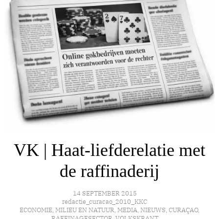
VK | Haat-liefderelatie met
de raffinaderij
14 SEPTEMBER 2015
redactie_curacao_2010_KKC
ECONOMIE
,
MILIEU EN NATUUR
,
MEDIA
,
NIEUWS
,
CURAÇAO
,
RAFFINAGESECTOR
,
VOLKSKRANT