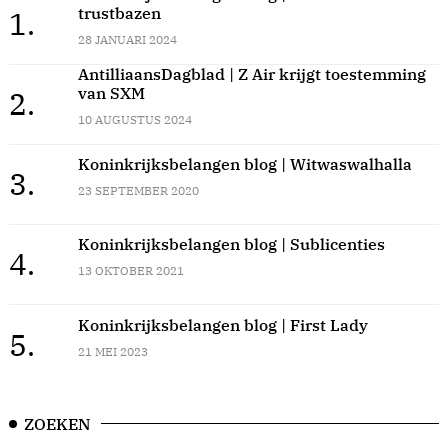
trustbazen
1.
28 JANUARI 2024
AntilliaansDagblad | Z Air krijgt toestemming
van SXM
2.
10 AUGUSTUS 2024
Koninkrijksbelangen blog | Witwaswalhalla
3.
23 SEPTEMBER 2020
Koninkrijksbelangen blog | Sublicenties
4.
13 OKTOBER 2021
Koninkrijksbelangen blog | First Lady
5.
21 MEI 2023
ZOEKEN