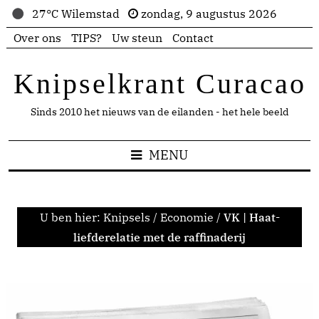
27°C Wilemstad
zondag, 9 augustus 2026
Over ons
TIPS?
Uw steun
Contact
Knipselkrant Curacao
Sinds 2010 het nieuws van de eilanden - het hele beeld
MENU
U ben hier:
Knipsels
/
Economie
/
VK | Haat-
liefderelatie met de raffinaderij