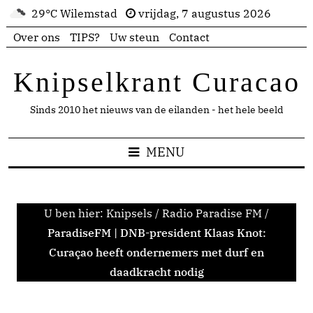
29°C Wilemstad
vrijdag, 7 augustus 2026
Over ons
TIPS?
Uw steun
Contact
Knipselkrant Curacao
Sinds 2010 het nieuws van de eilanden - het hele beeld
MENU
U ben hier:
Knipsels
/
Radio Paradise FM
/
ParadiseFM | DNB-president Klaas Knot:
Curaçao heeft ondernemers met durf en
daadkracht nodig