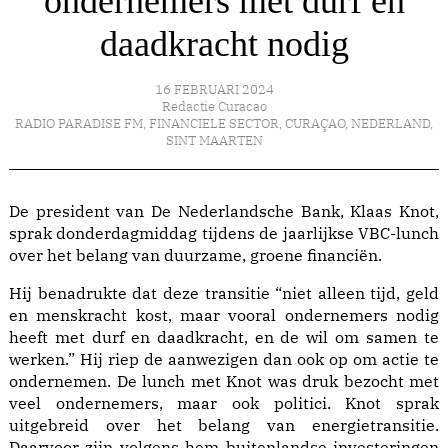
ondernemers met durf en
daadkracht nodig
16 FEBRUARI 2024
Redactie Curacao
RADIO PARADISE FM
,
FINANCIELE SECTOR
,
CURAÇAO
,
NEDERLAND
,
SINT MAARTEN
De president van De Nederlandsche Bank, Klaas Knot,
sprak donderdagmiddag tijdens de jaarlijkse VBC-lunch
over het belang van duurzame, groene financiën.
Hij benadrukte dat deze transitie “niet alleen tijd, geld
en menskracht kost, maar vooral ondernemers nodig
heeft met durf en daadkracht, en de wil om samen te
werken.” Hij riep de aanwezigen dan ook op om actie te
ondernemen. De lunch met Knot was druk bezocht met
veel ondernemers, maar ook politici. Knot sprak
uitgebreid over het belang van energietransitie.
Daarvoor zijn volgens hem buitenlandse investeringen