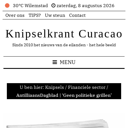
30°C Wilemstad
zaterdag, 8 augustus 2026
Over ons
TIPS?
Uw steun
Contact
Knipselkrant Curacao
Sinds 2010 het nieuws van de eilanden - het hele beeld
MENU
U ben hier:
Knipsels
/
Financiele sector
/
AntilliaansDagblad | ‘Geen politieke grillen’