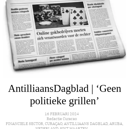
AntilliaansDagblad | ‘Geen
politieke grillen’
16 FEBRUARI 2024
Redactie Curacao
FINANCIELE SECTOR
,
CURAÇAO
,
ANTILLIAANS DAGBLAD
,
ARUBA
,
NEDERLAND
,
SINT MAARTEN