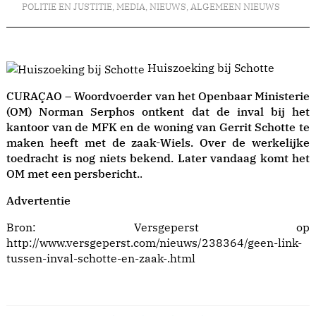
POLITIE EN JUSTITIE
,
MEDIA
,
NIEUWS
,
ALGEMEEN NIEUWS
Huiszoeking bij Schotte
CURAÇAO – Woordvoerder van het Openbaar Ministerie
(OM) Norman Serphos ontkent dat de inval bij het
kantoor van de MFK en de woning van Gerrit Schotte te
maken heeft met de zaak-Wiels. Over de werkelijke
toedracht is nog niets bekend. Later vandaag komt het
OM met een persbericht.
.
Advertentie
Bron: Versgeperst op
http://www.versgeperst.com/nieuws/238364/geen-link-
tussen-inval-schotte-en-zaak-.html