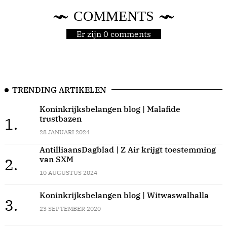
COMMENTS
Er zijn 0 comments
TRENDING ARTIKELEN
Koninkrijksbelangen blog | Malafide
trustbazen
1.
28 JANUARI 2024
AntilliaansDagblad | Z Air krijgt toestemming
van SXM
2.
10 AUGUSTUS 2024
Koninkrijksbelangen blog | Witwaswalhalla
3.
23 SEPTEMBER 2020