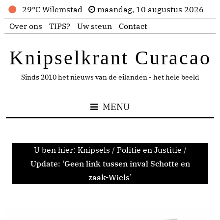
29°C Wilemstad
maandag, 10 augustus 2026
Over ons
TIPS?
Uw steun
Contact
Knipselkrant Curacao
Sinds 2010 het nieuws van de eilanden - het hele beeld
MENU
U ben hier:
Knipsels
/
Politie en Justitie
/
Update: ‘Geen link tussen inval Schotte en
zaak-Wiels’