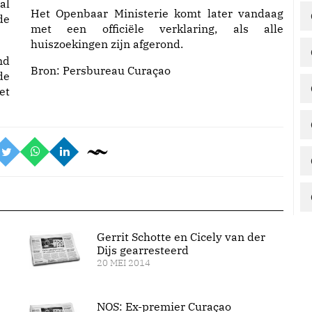
al
Het Openbaar Ministerie komt later vandaag
de
met een officiële verklaring, als alle
huiszoekingen zijn afgerond.
nd
Bron:
Persbureau Curaçao
de
et
Gerrit Schotte en Cicely van der
Dijs gearresteerd
20 MEI 2014
NOS: Ex-premier Curaçao