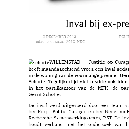
Inval bij ex-pr
9 DECEMBER 2013
POLIT
redactie_curacao_2010_KKC
WILLEMSTAD - Justitie op Curaç
heeft maandagochtend vroeg een inval geda
in de woning van de voormalige premier Gerr
Schotte. Tegelijkertijd viel Justitie ook binn
in het partijkantoor van de MFK, de part
Gerrit Schotte.
De inval werd uitgevoerd door een team v
het Korps Politie Curaçao en het Nederland
Recherche Samenwerkingsteam, RST. De inv
houdt verband met het onderzoek van h