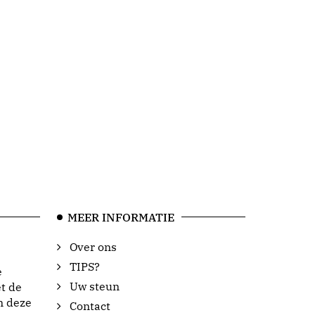
MEER INFORMATIE
Over ons
TIPS?
e
Uw steun
t de
n deze
Contact