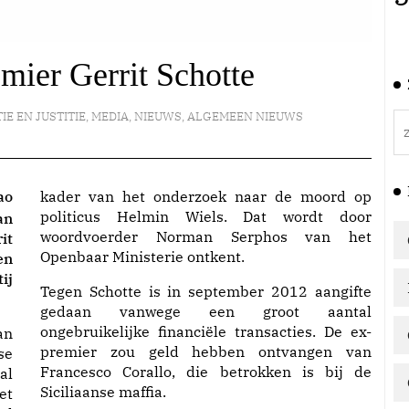
emier Gerrit Schotte
IE EN JUSTITIE
,
MEDIA
,
NIEUWS
,
ALGEMEEN NIEUWS
ao
kader van het onderzoek naar de moord op
politicus Helmin Wiels. Dat wordt door
an
woordvoerder Norman Serphos van het
it
Openbaar Ministerie ontkent.
en
ij
Tegen Schotte is in september 2012 aangifte
gedaan vanwege een groot aantal
ongebruikelijke financiële transacties. De ex-
an
premier zou geld hebben ontvangen van
se
Francesco Corallo, die betrokken is bij de
al
Siciliaanse maffia.
et