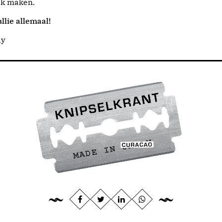
jk maken.
llie allemaal!
dy