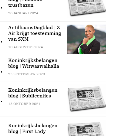
.
trustbazen
28 JANUARI 2024
AntilliaansDagblad | Z
Air krijgt toestemming
.
van SXM
10 AUGUSTUS 2024
Koninkrijksbelangen
blog | Witwaswalhalla
.
23 SEPTEMBER 2020
Koninkrijksbelangen
blog | Sublicenties
.
13 OKTOBER 2021
Koninkrijksbelangen
blog | First Lady
.