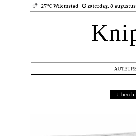
27°C Wilemstad
zaterdag, 8 augustu
Kni
AUTEUR
U ben hi