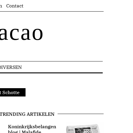
n
Contact
acao
DIVERSEN
t Schotte
TRENDING ARTIKELEN
Koninkrijksbelangen
blog | Malafide