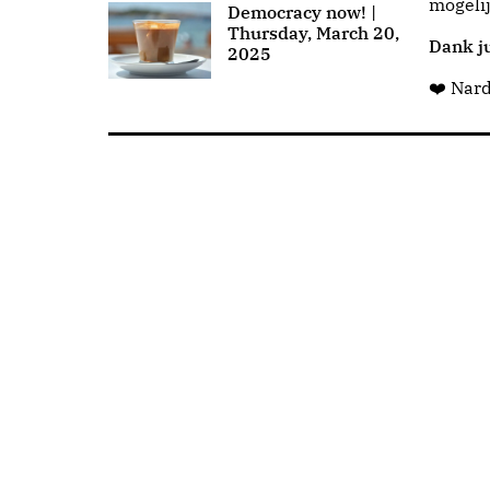
mogeli
Democracy now! |
Thursday, March 20,
Dank ju
2025
❤️ Nar