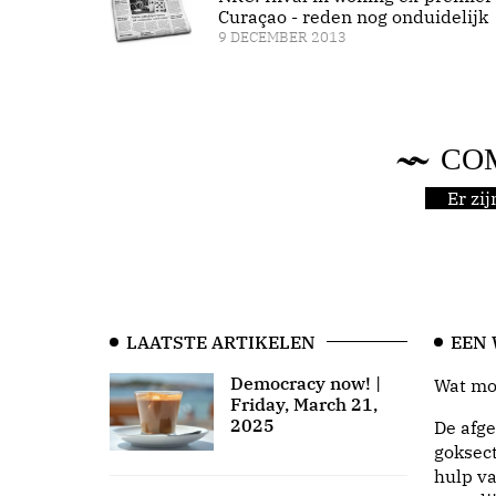
Curaçao - reden nog onduidelijk
9 DECEMBER 2013
CO
Er zi
LAATSTE ARTIKELEN
EEN
Democracy now! |
Wat moo
Friday, March 21,
2025
De afge
goksect
hulp va