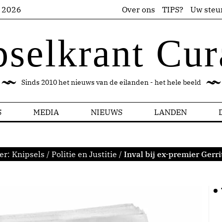
s 2026
Over ons
TIPS?
Uw steu
pselkrant Cur
Sinds 2010 het nieuws van de eilanden - het hele beeld
S
MEDIA
NIEUWS
LANDEN
er:
Knipsels
/
Politie en Justitie
/
Inval bij ex-premier Gerri