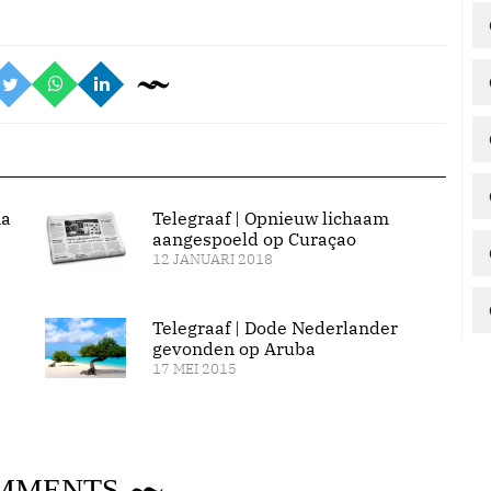
na
Telegraaf | Opnieuw lichaam
aangespoeld op Curaçao
12 JANUARI 2018
Telegraaf | Dode Nederlander
gevonden op Aruba
17 MEI 2015
MMENTS