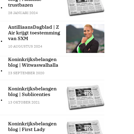
.
trustbazen
28 JANUARI 2024
AntilliaansDagblad | Z
Air krijgt toestemming
.
van SXM
10 AUGUSTUS 2024
Koninkrijksbelangen
blog | Witwaswalhalla
.
23 SEPTEMBER 2020
Koninkrijksbelangen
blog | Sublicenties
.
13 OKTOBER 2021
Koninkrijksbelangen
blog | First Lady
.