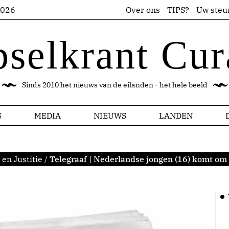
2026
Over ons
TIPS?
Uw steu
pselkrant Cur
Sinds 2010 het nieuws van de eilanden - het hele beeld
S
MEDIA
NIEUWS
LANDEN
 en Justitie
/
Telegraaf | Nederlandse jongen (16) komt om