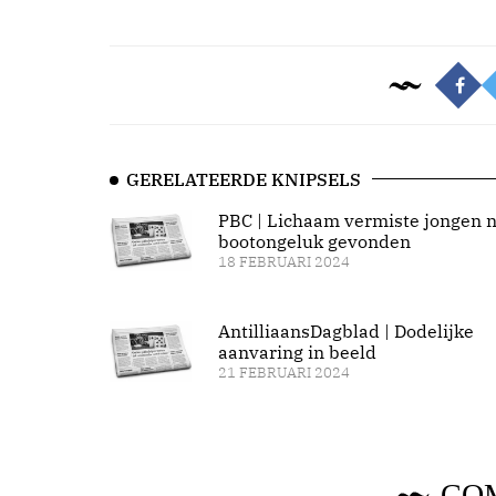
GERELATEERDE KNIPSELS
PBC | Lichaam vermiste jongen 
bootongeluk gevonden
18 FEBRUARI 2024
AntilliaansDagblad | Dodelijke
aanvaring in beeld
21 FEBRUARI 2024
CO