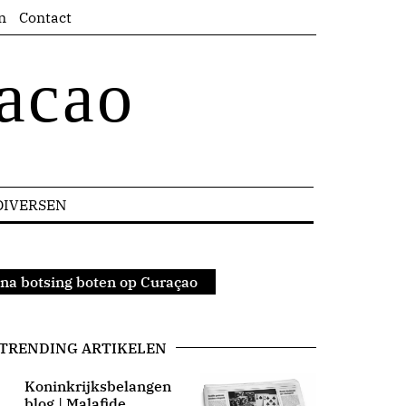
n
Contact
acao
DIVERSEN
 na botsing boten op Curaçao
TRENDING ARTIKELEN
Koninkrijksbelangen
blog | Malafide