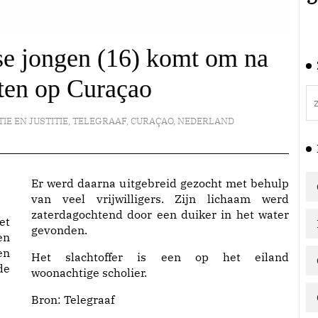
se jongen (16) komt om na
ten op Curaçao
TIE EN JUSTITIE
,
TELEGRAAF
,
CURAÇAO
,
NEDERLAND
Er werd daarna uitgebreid gezocht met behulp
van veel vrijwilligers. Zijn lichaam werd
zaterdagochtend door een duiker in het water
et
gevonden.
en
en
Het slachtoffer is een op het eiland
de
woonachtige scholier.
Bron:
Telegraaf