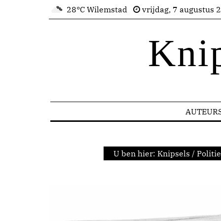
28°C Wilemstad
vrijdag, 7 augustus 
Kni
AUTEUR
U ben hier:
Knipsels
/
Politie