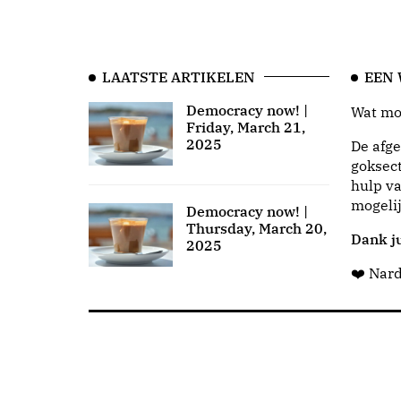
LAATSTE ARTIKELEN
EEN
Democracy now! |
Wat moo
Friday, March 21,
2025
De afge
goksect
hulp va
mogeli
Democracy now! |
Thursday, March 20,
Dank ju
2025
❤️ Nar