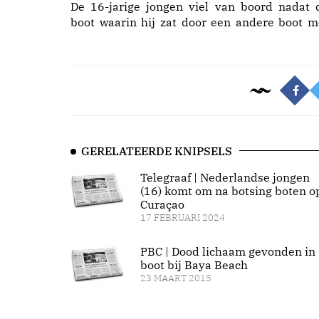
De 16-jarige jongen viel van boord nadat 
boot waarin hij zat door een andere boot m
GERELATEERDE KNIPSELS
Telegraaf | Nederlandse jongen
(16) komt om na botsing boten o
Curaçao
17 FEBRUARI 2024
PBC | Dood lichaam gevonden in
boot bij Baya Beach
23 MAART 2015