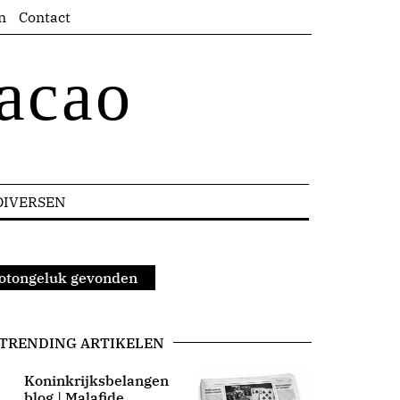
n
Contact
acao
DIVERSEN
ootongeluk gevonden
TRENDING ARTIKELEN
Koninkrijksbelangen
blog | Malafide