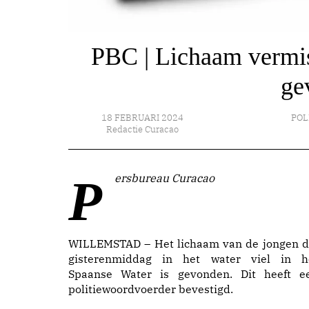
PBC | Lichaam vermis
ge
18 FEBRUARI 2024
POL
Redactie Curacao
Persbureau Curacao
WILLEMSTAD – Het lichaam van de jongen d
gisterenmiddag in het water viel in h
Spaanse Water is gevonden. Dit heeft e
politiewoordvoerder bevestigd.