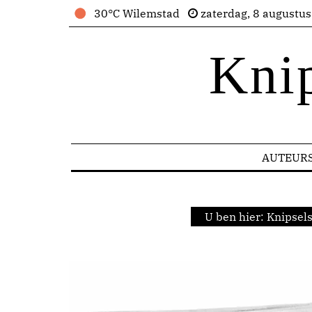
30°C Wilemstad
zaterdag, 8 augustu
Kni
AUTEUR
U ben hier:
Knipsel