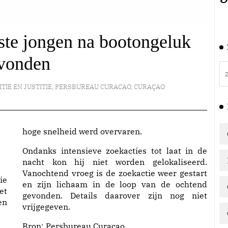
te jongen na bootongeluk
vonden
ITIE EN JUSTITIE
,
PERSBUREAU CURACAO
,
CURAÇAO
hoge snelheid werd overvaren.
Ondanks intensieve zoekacties tot laat in de
nacht kon hij niet worden gelokaliseerd.
Vanochtend vroeg is de zoekactie weer gestart
ie
en zijn lichaam in de loop van de ochtend
et
gevonden. Details daarover zijn nog niet
en
vrijgegeven.
Bron:
Persbureau Curacao