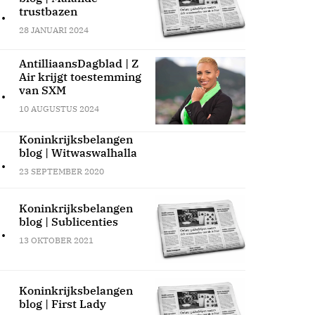
.
trustbazen
28 JANUARI 2024
AntilliaansDagblad | Z
Air krijgt toestemming
.
van SXM
10 AUGUSTUS 2024
Koninkrijksbelangen
blog | Witwaswalhalla
.
23 SEPTEMBER 2020
Koninkrijksbelangen
blog | Sublicenties
.
13 OKTOBER 2021
Koninkrijksbelangen
blog | First Lady
.