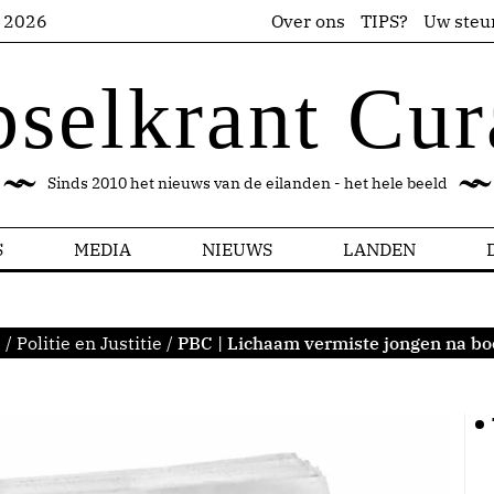
s 2026
Over ons
TIPS?
Uw steu
pselkrant Cur
Sinds 2010 het nieuws van de eilanden - het hele beeld
S
MEDIA
NIEUWS
LANDEN
s
/
Politie en Justitie
/
PBC | Lichaam vermiste jongen na b