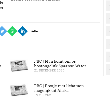
de
et
PBC | Man komt om bij
p
bootongeluk Spaanse Water
21 DECEMBER 2020
PBC | Bootje met lichamen
mogelijk uit Afrika
19 MEI 2021