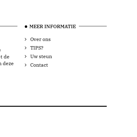
MEER INFORMATIE
Over ons
TIPS?
e
Uw steun
t de
n deze
Contact