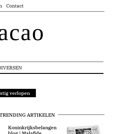
n
Contact
acao
DIVERSEN
ustig verlopen
TRENDING ARTIKELEN
Koninkrijksbelangen
blog | Malafide