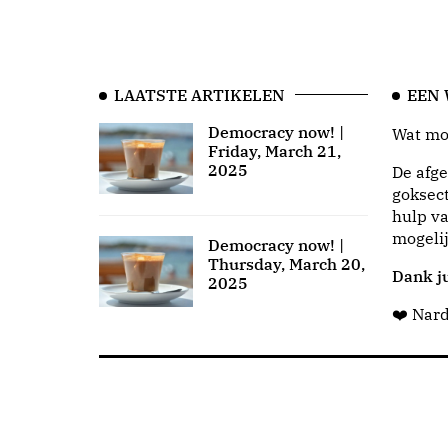
LAATSTE ARTIKELEN
EEN
Democracy now! |
Wat moo
Friday, March 21,
2025
De afge
goksect
hulp va
mogeli
Democracy now! |
Thursday, March 20,
Dank ju
2025
❤️ Nar