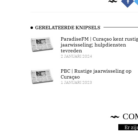
GERELATEERDE KNIPSELS
ParadiseFM | Curaçao kent rusti
jaarwisseling; hulpdiensten
tevreden
2 JANUARI 2024
PBC | Rustige jaarwisseling op
Curaçao
1 JANUARI 2023
CO
Er zi