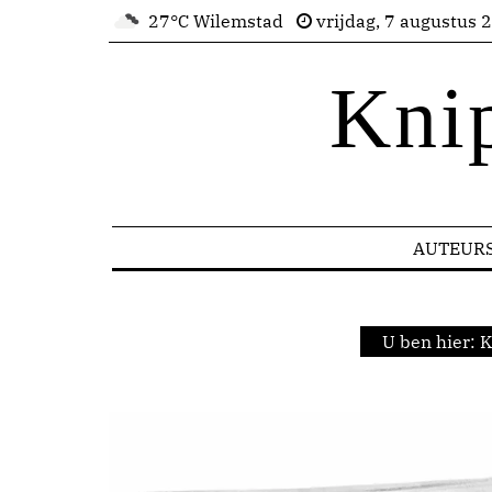
27°C Wilemstad
vrijdag, 7 augustus 
Kni
AUTEUR
U ben hier:
K