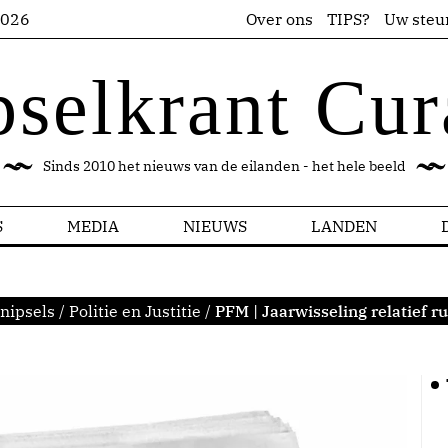
2026
Over ons
TIPS?
Uw steu
pselkrant Cur
Sinds 2010 het nieuws van de eilanden - het hele beeld
S
MEDIA
NIEUWS
LANDEN
nipsels
/
Politie en Justitie
/
PFM | Jaarwisseling relatief r