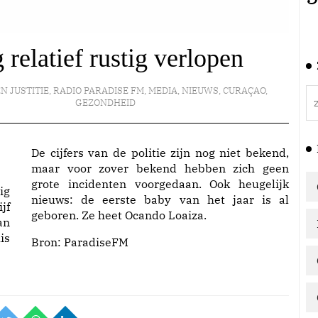
 relatief rustig verlopen
EN JUSTITIE
,
RADIO PARADISE FM
,
MEDIA
,
NIEUWS
,
CURAÇAO
,
GEZONDHEID
De cijfers van de politie zijn nog niet bekend,
maar voor zover bekend hebben zich geen
grote incidenten voorgedaan. Ook heugelijk
ig
nieuws: de eerste baby van het jaar is al
jf
geboren. Ze heet Ocando Loaiza.
an
is
Bron:
ParadiseFM