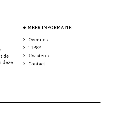
MEER INFORMATIE
Over ons
TIPS?
e
Uw steun
t de
n deze
Contact