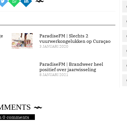
ge
ParadiseFM | Slechts 2
vuurwerkongelukken op Curaçao
3 JANUARI 2020
ParadiseFM | Brandweer heel
positief over jaarwisseling
8 JANUARI 2021
MMENTS
jn 0 comments