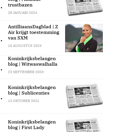
.
trustbazen
28 JANUARI 2024
AntilliaansDagblad | Z
Air krijgt toestemming
.
van SXM
10 AUGUSTUS 2024
Koninkrijksbelangen
blog | Witwaswalhalla
.
23 SEPTEMBER 2020
Koninkrijksbelangen
blog | Sublicenties
.
13 OKTOBER 2021
Koninkrijksbelangen
blog | First Lady
.