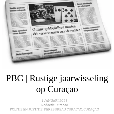
PBC | Rustige jaarwisseling
op Curaçao
1 JANUARI 2023
Redactie Curacao
POLITIE EN JUSTITIE
,
PERSBUREAU CURACAO
,
CURAÇAO