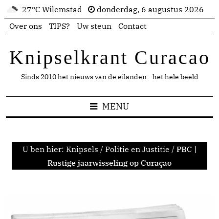
27°C Wilemstad
donderdag, 6 augustus 2026
Over ons
TIPS?
Uw steun
Contact
Knipselkrant Curacao
Sinds 2010 het nieuws van de eilanden - het hele beeld
MENU
U ben hier:
Knipsels
/
Politie en Justitie
/
PBC |
Rustige jaarwisseling op Curaçao