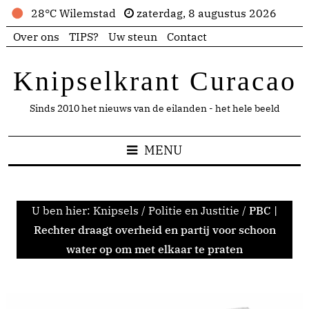
28°C Wilemstad
zaterdag, 8 augustus 2026
Over ons
TIPS?
Uw steun
Contact
Knipselkrant Curacao
Sinds 2010 het nieuws van de eilanden - het hele beeld
MENU
U ben hier:
Knipsels
/
Politie en Justitie
/
PBC |
Rechter draagt overheid en partij voor schoon
water op om met elkaar te praten