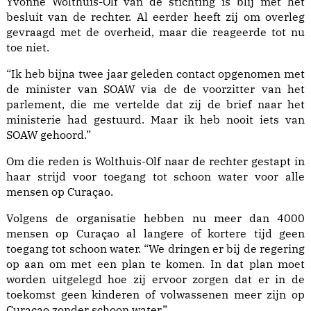
Yvonne Wolthuis-Olf van de stichting is blij met het
besluit van de rechter. Al eerder heeft zij om overleg
gevraagd met de overheid, maar die reageerde tot nu
toe niet.
“Ik heb bijna twee jaar geleden contact opgenomen met
de minister van SOAW via de de voorzitter van het
parlement, die me vertelde dat zij de brief naar het
ministerie had gestuurd. Maar ik heb nooit iets van
SOAW gehoord.”
Om die reden is Wolthuis-Olf naar de rechter gestapt in
haar strijd voor toegang tot schoon water voor alle
mensen op Curaçao.
Volgens de organisatie hebben nu meer dan 4000
mensen op Curaçao al langere of kortere tijd geen
toegang tot schoon water. “We dringen er bij de regering
op aan om met een plan te komen. In dat plan moet
worden uitgelegd hoe zij ervoor zorgen dat er in de
toekomst geen kinderen of volwassenen meer zijn op
Curaçao zonder schoon water.”