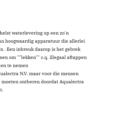
helst waterlevering op een zo'n
van hoogwaardig apparatuur die allerlei
 . Een inbreuk daarop is het gebrek
en om ""lekken"" c.q. illegaal aftappen
len te nemen
qualectra N.V. maar voor die mensen
t moeten ontberen doordat Aqualectra
t.