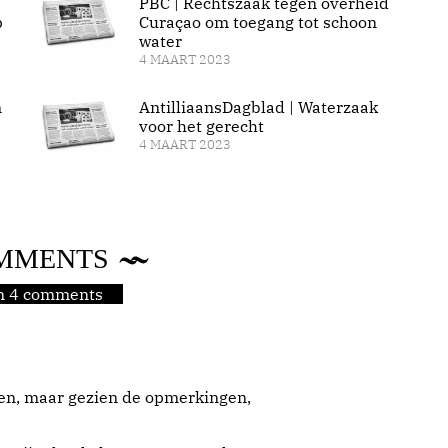
PBC | Rechtszaak tegen overheid
p
Curaçao om toegang tot schoon
water
4 MAART 2023
n
AntilliaansDagblad | Waterzaak
voor het gerecht
4 MAART 2023
MMENTS
jn 4 comments
ten, maar gezien de opmerkingen,