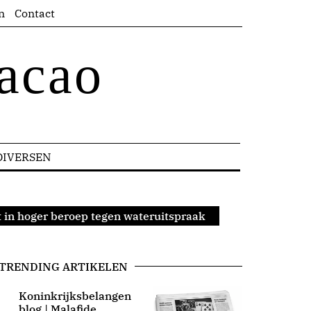
n
Contact
acao
DIVERSEN
 in hoger beroep tegen wateruitspraak
TRENDING ARTIKELEN
Koninkrijksbelangen
blog | Malafide