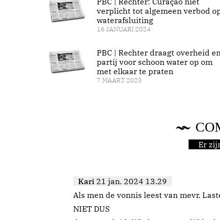
PBC | Rechter: Curaçao niet
verplicht tot algemeen verbod o
waterafsluiting
16 JANUARI 2024
PBC | Rechter draagt overheid e
partij voor schoon water op om
met elkaar te praten
7 MAART 2023
CO
Er zi
Kari
21 jan. 2024 13.29
Als men de vonnis leest van mevr. Las
NIET DUS