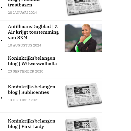
.
trustbazen
28 JANUARI 2024
AntilliaansDagblad | Z
Air krijgt toestemming
.
van SXM
10 AUGUSTUS 2024
Koninkrijksbelangen
blog | Witwaswalhalla
.
23 SEPTEMBER 2020
Koninkrijksbelangen
blog | Sublicenties
.
13 OKTOBER 2021
Koninkrijksbelangen
blog | First Lady
.