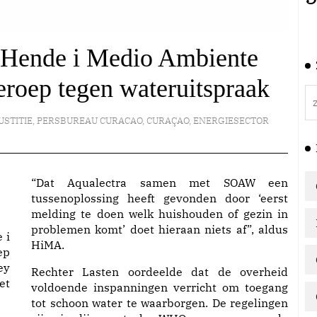
 Hende i Medio Ambiente
roep tegen wateruitspraak
USTITIE
,
PERSBUREAU CURACAO
,
CURAÇAO
,
ENERGIESECTOR
“Dat Aqualectra samen met SOAW een
tussenoplossing heeft gevonden door ‘eerst
melding te doen welk huishouden of gezin in
problemen komt’ doet hieraan niets af”, aldus
 i
HiMA.
ep
ey
Rechter Lasten oordeelde dat de overheid
et
voldoende inspanningen verricht om toegang
tot schoon water te waarborgen. De regelingen