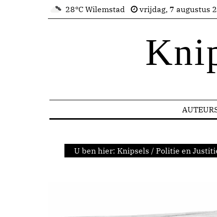
28°C Wilemstad
vrijdag, 7 augustus 
Kni
AUTEUR
U ben hier:
Knipsels
/
Politie en Justiti