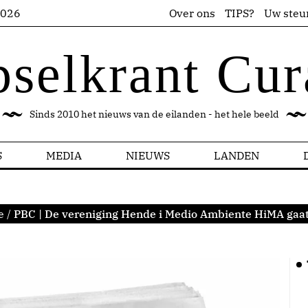
2026
Over ons
TIPS?
Uw steu
pselkrant Cur
Sinds 2010 het nieuws van de eilanden - het hele beeld
S
MEDIA
NIEUWS
LANDEN
e
/
PBC | De vereniging Hende i Medio Ambiente HiMA gaat