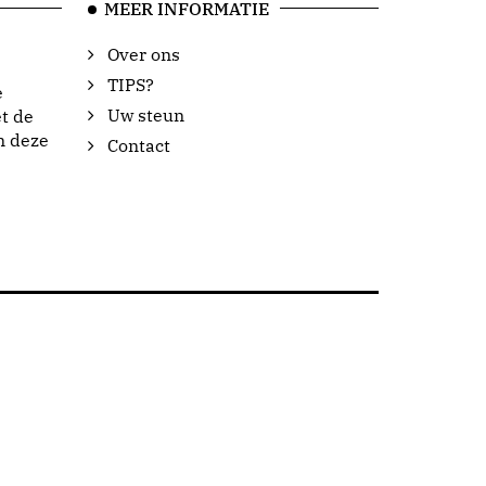
MEER INFORMATIE
Over ons
TIPS?
e
Uw steun
t de
n deze
Contact