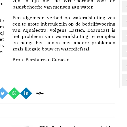
zijn in lijn met de WHO-normen voor de
ht
basisbehoefte van mensen aan water.
Een algemeen verbod op waterafsluiting zou
de
een te grote inbreuk zijn op de bedrijfsvoering
om
van Aqualectra, volgens Lasten. Daarnaast is
ij
het probleem van waterafsluiting te complex
et
en hangt het samen met andere problemen
ls
zoals illegale bouw en waterdiefstal.
et
Bron:
Persbureau Curacao