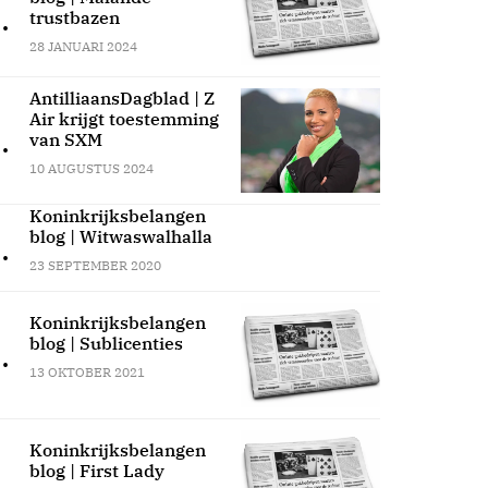
.
trustbazen
28 JANUARI 2024
AntilliaansDagblad | Z
Air krijgt toestemming
.
van SXM
10 AUGUSTUS 2024
Koninkrijksbelangen
blog | Witwaswalhalla
.
23 SEPTEMBER 2020
Koninkrijksbelangen
blog | Sublicenties
.
13 OKTOBER 2021
Koninkrijksbelangen
blog | First Lady
.