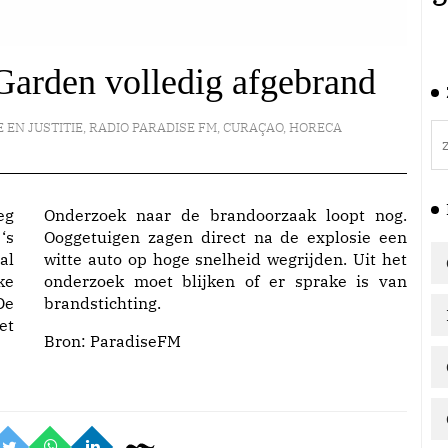
Garden volledig afgebrand
E EN JUSTITIE
,
RADIO PARADISE FM
,
CURAÇAO
,
HORECA
eg
Onderzoek naar de brandoorzaak loopt nog.
‘s
Ooggetuigen zagen direct na de explosie een
al
witte auto op hoge snelheid wegrijden. Uit het
ke
onderzoek moet blijken of er sprake is van
De
brandstichting.
et
Bron:
ParadiseFM