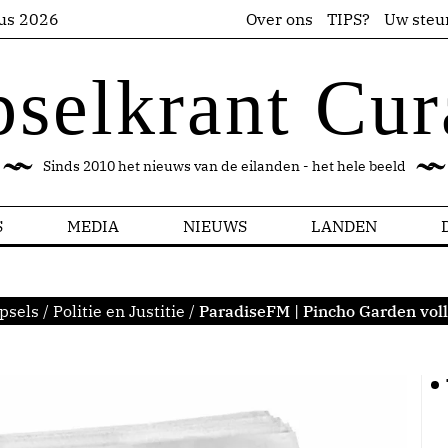
us 2026
Over ons
TIPS?
Uw steu
pselkrant Cur
Sinds 2010 het nieuws van de eilanden - het hele beeld
S
MEDIA
NIEUWS
LANDEN
psels
/
Politie en Justitie
/
ParadiseFM | Pincho Garden vol