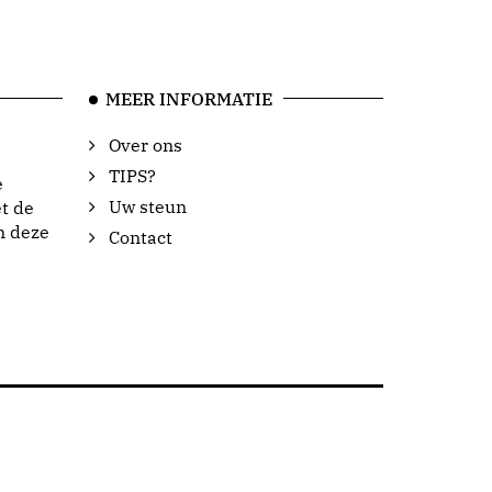
MEER INFORMATIE
Over ons
TIPS?
e
Uw steun
t de
n deze
Contact