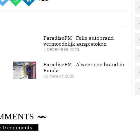
ParadiseFM | Felle autobrand
vermoedelijk aangestoken
4 DECEMBER 2023
ParadiseFM | Alweer een brand in
Punda
25 MAART 2020
MMENTS
jn 0 comments