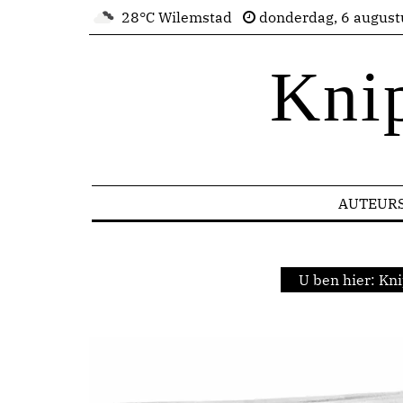
28°C Wilemstad
donderdag, 6 august
Kni
AUTEUR
U ben hier:
Kni