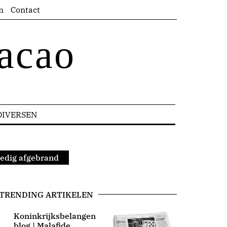
n
Contact
acao
DIVERSEN
ledig afgebrand
TRENDING ARTIKELEN
Koninkrijksbelangen
blog | Malafide