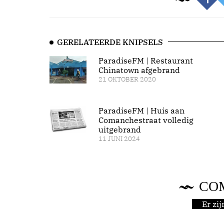
GERELATEERDE KNIPSELS
ParadiseFM | Restaurant
Chinatown afgebrand
21 OKTOBER 2020
ParadiseFM | Huis aan
Comanchestraat volledig
uitgebrand
11 JUNI 2024
CO
Er zi