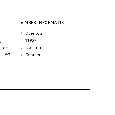
MEER INFORMATIE
Over ons
TIPS?
e
Uw steun
t de
n deze
Contact