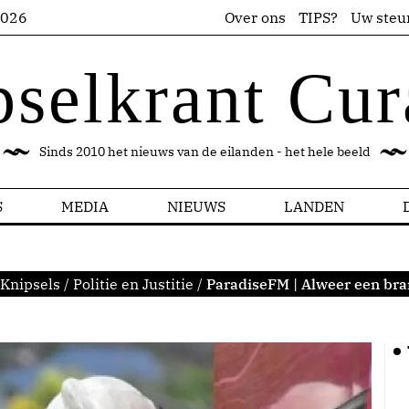
2026
Over ons
TIPS?
Uw steu
pselkrant Cur
Sinds 2010 het nieuws van de eilanden - het hele beeld
S
MEDIA
NIEUWS
LANDEN
Knipsels
/
Politie en Justitie
/
ParadiseFM | Alweer een bra