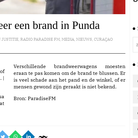
er een brand in Punda
 JUSTITIE
,
RADIO PARADISE FM
,
MEDIA
,
NIEUWS
,
CURAÇAO
Verschillende brandweerwagens moesten
of
eraan te pas komen om de brand te blussen. Er
 |
is veel schade aan het pand en de winkel, of er
mensen gewond zijn geraakt is niet bekend.
sa
Bron:
ParadiseFM
at