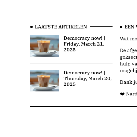
LAATSTE ARTIKELEN
EEN
Democracy now! |
Wat moo
Friday, March 21,
2025
De afge
goksect
hulp va
mogeli
Democracy now! |
Thursday, March 20,
Dank ju
2025
❤️ Nar