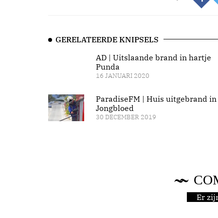
GERELATEERDE KNIPSELS
AD | Uitslaande brand in hartje
Punda
16 JANUARI 2020
ParadiseFM | Huis uitgebrand in
Jongbloed
30 DECEMBER 2019
CO
Er zi