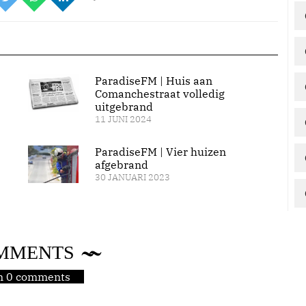
ParadiseFM | Huis aan
Comanchestraat volledig
uitgebrand
11 JUNI 2024
ParadiseFM | Vier huizen
afgebrand
30 JANUARI 2023
MMENTS
jn 0 comments