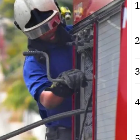
1
2
3
4
5