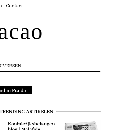
n
Contact
acao
DIVERSEN
nd in Punda
TRENDING ARTIKELEN
Koninkrijksbelangen
blog | Malafide