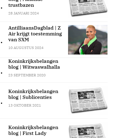
.
trustbazen
28 JANUARI 2024
AntilliaansDagblad | Z
Air krijgt toestemming
.
van SXM
10 AUGUSTUS 2024
Koninkrijksbelangen
blog | Witwaswalhalla
.
23 SEPTEMBER 2020
Koninkrijksbelangen
blog | Sublicenties
.
13 OKTOBER 2021
Koninkrijksbelangen
blog | First Lady
.