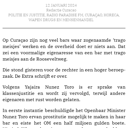
12 JANUARI 2024
Redactie Curacao
POLITIE EN JUSTITIE
,
RADIO PARADISE FM
,
CURAÇAO
,
HORECA
,
WAPEN DRUGS EN MENSENHANDEL
Op Curaçao zijn nog veel bars waar zogenaamde ‘trago
meisjes’ werken en de overheid doet er niets aan. Dat
zei een voormalige eigenaresse van een bar met trago
meisjes aan de Rooseveltweg.
Die stond gisteren voor de rechter in een hoger beroep-
zaak. De Extra schrijft er over.
Volgens Yajaira Nunez Toro is er sprake van
klassenjustitie en wordt zij vervolgd, terwijl andere
eigenaren met rust worden gelaten.
In eerste instantie beschuldigde het Openbaar Minister
Nunez Toro ervan prostitutie mogelijk te maken in haar
bar en eiste het OM een half miljoen gulden boete.