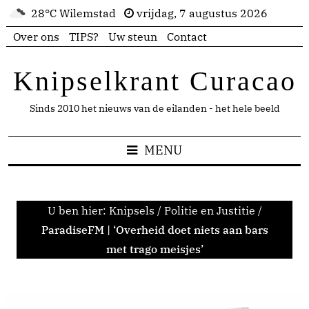
28°C Wilemstad
vrijdag, 7 augustus 2026
Over ons
TIPS?
Uw steun
Contact
Knipselkrant Curacao
Sinds 2010 het nieuws van de eilanden - het hele beeld
MENU
U ben hier:
Knipsels
/
Politie en Justitie
/
ParadiseFM | ‘Overheid doet niets aan bars
met trago meisjes’