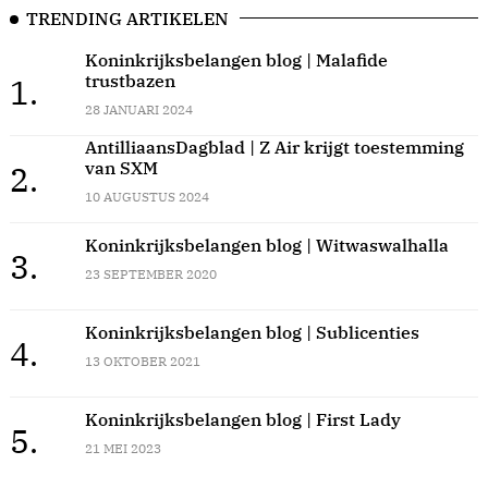
TRENDING ARTIKELEN
Koninkrijksbelangen blog | Malafide
trustbazen
1.
28 JANUARI 2024
AntilliaansDagblad | Z Air krijgt toestemming
van SXM
2.
10 AUGUSTUS 2024
Koninkrijksbelangen blog | Witwaswalhalla
3.
23 SEPTEMBER 2020
Koninkrijksbelangen blog | Sublicenties
4.
13 OKTOBER 2021
Koninkrijksbelangen blog | First Lady
5.
21 MEI 2023