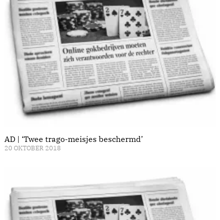
AD | ‘Twee trago-meisjes beschermd’
20 OKTOBER 2018