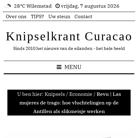
28°C Wilemstad
vrijdag, 7 augustus 2026
Over ons
TIPS?
Uw steun
Contact
Knipselkrant Curacao
Sinds 2010 het nieuws van de eilanden - het hele beeld
MENU
U ben hier:
Knipsels
/
Economie
/
Revu | Las
mujeres de trago: hoe vluchtelingen op de
Antillen als slikmeisje werken