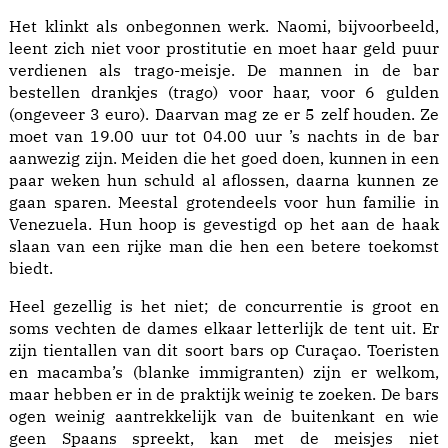
Het klinkt als onbegonnen werk. Naomi, bijvoorbeeld,
leent zich niet voor prostitutie en moet haar geld puur
verdienen als trago-meisje. De mannen in de bar
bestellen drankjes (trago) voor haar, voor 6 gulden
(ongeveer 3 euro). Daarvan mag ze er 5 zelf houden. Ze
moet van 19.00 uur tot 04.00 uur ’s nachts in de bar
aanwezig zijn. Meiden die het goed doen, kunnen in een
paar weken hun schuld al aflossen, daarna kunnen ze
gaan sparen. Meestal grotendeels voor hun familie in
Venezuela. Hun hoop is gevestigd op het aan de haak
slaan van een rijke man die hen een betere toekomst
biedt.
Heel gezellig is het niet; de concurrentie is groot en
soms vechten de dames elkaar letterlijk de tent uit. Er
zijn tientallen van dit soort bars op Curaçao. Toeristen
en macamba’s (blanke immigranten) zijn er welkom,
maar hebben er in de praktijk weinig te zoeken. De bars
ogen weinig aantrekkelijk van de buitenkant en wie
geen Spaans spreekt, kan met de meisjes niet