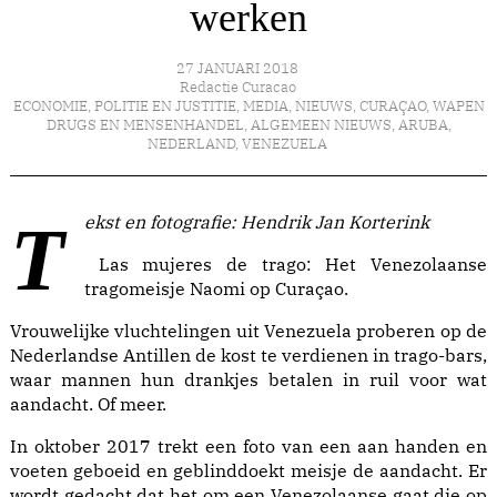
werken
27 JANUARI 2018
Redactie Curacao
ECONOMIE
,
POLITIE EN JUSTITIE
,
MEDIA
,
NIEUWS
,
CURAÇAO
,
WAPEN
DRUGS EN MENSENHANDEL
,
ALGEMEEN NIEUWS
,
ARUBA
,
NEDERLAND
,
VENEZUELA
Tekst en fotografie: Hendrik Jan Korterink
Las mujeres de trago: Het Venezolaanse
tragomeisje Naomi op Curaçao.
Vrouwelijke vluchtelingen uit Venezuela proberen op de
Nederlandse Antillen de kost te verdienen in trago-bars,
waar mannen hun drankjes betalen in ruil voor wat
aandacht. Of meer.
In oktober 2017 trekt een foto van een aan handen en
voeten geboeid en geblinddoekt meisje de aandacht. Er
wordt gedacht dat het om een Venezolaanse gaat die op