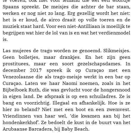
te voeren, ook niet voor iemand die wel een woordje
Spaans spreekt. De meisjes die achter de bar staan,
werken er nog niet zo lang. Erg gezellig wordt het niet:
het is er koud, de airco draait op volle toeren en de
muziek staat hard. Voor een niet-Antilliaan is moeilijk te
begrijpen wat hier de lol van is en wat het verdienmodel
is.
Las mujeres de trago worden ze genoemd. Slikmeisjes.
Geen bolletjes, maar drankjes. En het zijn geen
prostituees, maar een soort gezelschapsdames. In
december 2017 spreek ik op Curaçao met een
Venezolaanse die als trago-meisje werkt in een bar op
Curaçao. Laten we haar Naomi noemen, zoals in het
Bijbelboek Ruth, die was gevlucht voor de hongersnood
in eigen land. De afspraak is op een schuiladres. Ze is
bang en voorzichtig. Illegaal en afhankelijk. Hoe is ze
hier zo beland? Niet met een boot en een zwemvest.
Vriendinnen van haar wel, ‘die kwamen aan bij het
hondenkerkhof’. Ze bedoelt de kust in de buurt van het
Arubaanse Barcadera, bij Baby Beach.