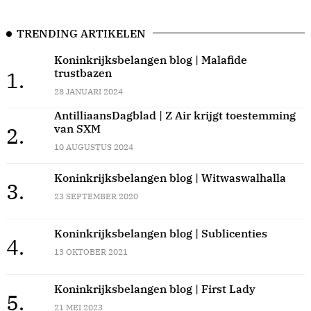
TRENDING ARTIKELEN
Koninkrijksbelangen blog | Malafide
trustbazen
1.
28 JANUARI 2024
AntilliaansDagblad | Z Air krijgt toestemming
van SXM
2.
10 AUGUSTUS 2024
Koninkrijksbelangen blog | Witwaswalhalla
3.
23 SEPTEMBER 2020
Koninkrijksbelangen blog | Sublicenties
4.
13 OKTOBER 2021
Koninkrijksbelangen blog | First Lady
5.
21 MEI 2023