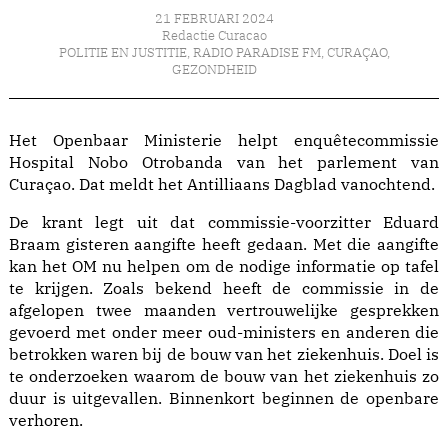
21 FEBRUARI 2024
Redactie Curacao
POLITIE EN JUSTITIE
,
RADIO PARADISE FM
,
CURAÇAO
,
GEZONDHEID
Het Openbaar Ministerie helpt enquêtecommissie
Hospital Nobo Otrobanda van het parlement van
Curaçao. Dat meldt het Antilliaans Dagblad vanochtend.
De krant legt uit dat commissie-voorzitter Eduard
Braam gisteren aangifte heeft gedaan. Met die aangifte
kan het OM nu helpen om de nodige informatie op tafel
te krijgen. Zoals bekend heeft de commissie in de
afgelopen twee maanden vertrouwelijke gesprekken
gevoerd met onder meer oud-ministers en anderen die
betrokken waren bij de bouw van het ziekenhuis. Doel is
te onderzoeken waarom de bouw van het ziekenhuis zo
duur is uitgevallen. Binnenkort beginnen de openbare
verhoren.