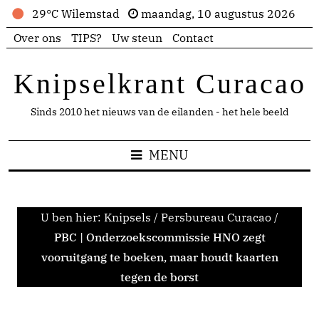
29°C Wilemstad
maandag, 10 augustus 2026
Over ons
TIPS?
Uw steun
Contact
Knipselkrant Curacao
Sinds 2010 het nieuws van de eilanden - het hele beeld
MENU
U ben hier:
Knipsels
/
Persbureau Curacao
/
PBC | Onderzoekscommissie HNO zegt
vooruitgang te boeken, maar houdt kaarten
tegen de borst