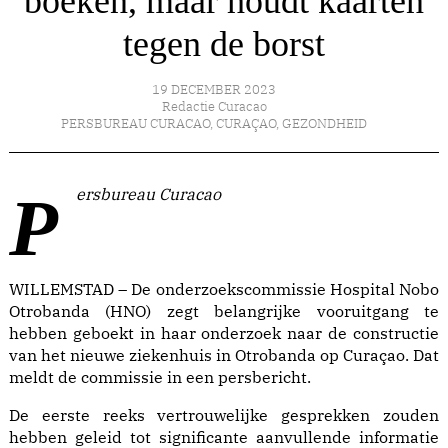
boeken, maar houdt kaarten
tegen de borst
19 DECEMBER 2023
Redactie Curacao
PERSBUREAU CURACAO
,
CURAÇAO
,
GEZONDHEID
Persbureau Curacao
WILLEMSTAD – De onderzoekscommissie Hospital Nobo
Otrobanda (HNO) zegt belangrijke vooruitgang te
hebben geboekt in haar onderzoek naar de constructie
van het nieuwe ziekenhuis in Otrobanda op Curaçao. Dat
meldt de commissie in een persbericht.
De eerste reeks vertrouwelijke gesprekken zouden
hebben geleid tot significante aanvullende informatie