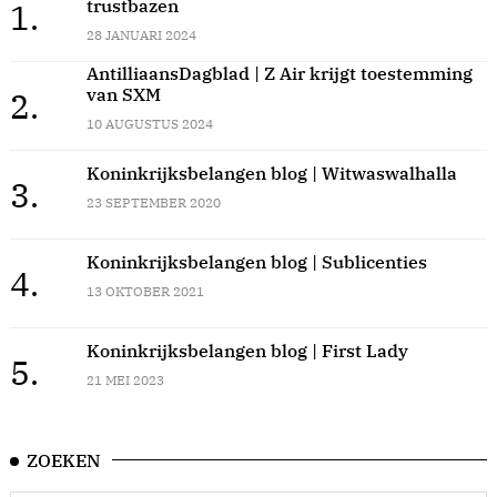
trustbazen
1.
28 JANUARI 2024
AntilliaansDagblad | Z Air krijgt toestemming
van SXM
2.
10 AUGUSTUS 2024
Koninkrijksbelangen blog | Witwaswalhalla
3.
23 SEPTEMBER 2020
Koninkrijksbelangen blog | Sublicenties
4.
13 OKTOBER 2021
Koninkrijksbelangen blog | First Lady
5.
21 MEI 2023
ZOEKEN