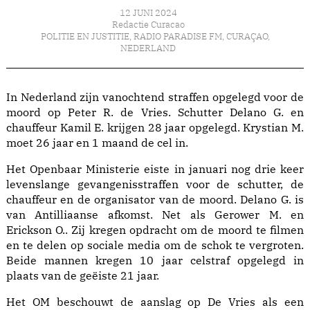
12 JUNI 2024
Redactie Curacao
POLITIE EN JUSTITIE
,
RADIO PARADISE FM
,
CURAÇAO
,
NEDERLAND
In Nederland zijn vanochtend straffen opgelegd voor de
moord op Peter R. de Vries. Schutter Delano G. en
chauffeur Kamil E. krijgen 28 jaar opgelegd. Krystian M.
moet 26 jaar en 1 maand de cel in.
Het Openbaar Ministerie eiste in januari nog drie keer
levenslange gevangenisstraffen voor de schutter, de
chauffeur en de organisator van de moord. Delano G. is
van Antilliaanse afkomst. Net als Gerower M. en
Erickson O.. Zij kregen opdracht om de moord te filmen
en te delen op sociale media om de schok te vergroten.
Beide mannen kregen 10 jaar celstraf opgelegd in
plaats van de geëiste 21 jaar.
Het OM beschouwt de aanslag op De Vries als een