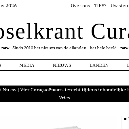
us 2026
Over ons
TIPS?
Uw steu
pselkrant Cur
Sinds 2010 het nieuws van de eilanden - het hele beeld
S
MEDIA
NIEUWS
LANDEN
/
Nu.cw | Vier Curaçaoënaars terecht tijdens inhoudelijke
Vries