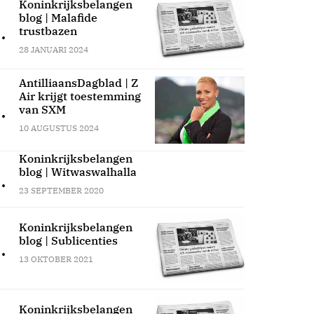
Koninkrijksbelangen
blog | Malafide
.
trustbazen
28 JANUARI 2024
AntilliaansDagblad | Z
Air krijgt toestemming
.
van SXM
10 AUGUSTUS 2024
Koninkrijksbelangen
blog | Witwaswalhalla
.
23 SEPTEMBER 2020
Koninkrijksbelangen
blog | Sublicenties
.
13 OKTOBER 2021
Koninkrijksbelangen