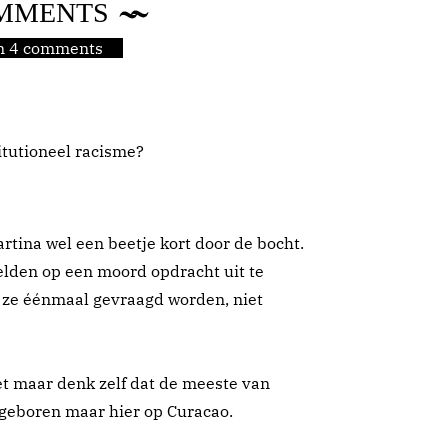
MMENTS
jn 4 comments
itutioneel racisme?
rtina wel een beetje kort door de bocht.
elden op een moord opdracht uit te
 ze éénmaal gevraagd worden, niet
oet maar denk zelf dat de meeste van
 geboren maar hier op Curacao.