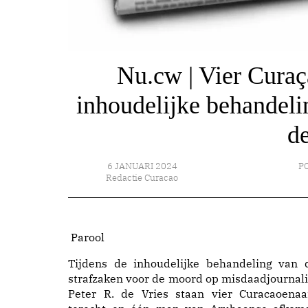
Nu.cw | Vier Curaça
inhoudelijke behandeli
de
6 JANUARI 2024
PO
Redactie Curacao
Parool
Tijdens de inhoudelijke behandeling van 
strafzaken voor de moord op misdaadjournali
Peter R. de Vries staan vier Curacaoenaa