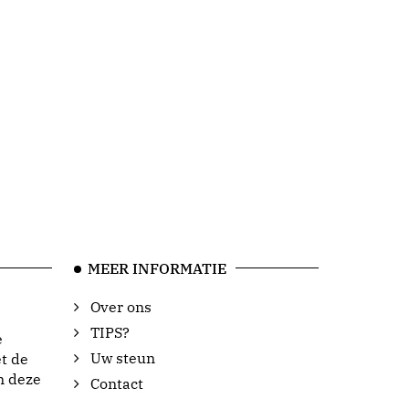
MEER INFORMATIE
Over ons
TIPS?
e
Uw steun
t de
n deze
Contact