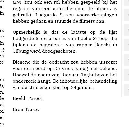
t.
(29), zou ook een rol hebben gespeeld bij het
at
regelen van een auto die door de filmers is
in
gebruikt. Ludgardo S. zou voorverkenningen
hebben gedaan en stuurde de filmers aan.
rs
Opmerkelijk is dat de laatste op de lijst
er
Ludgardo S. de broer is van Lucho Stroop, die
In
tijdens de begrafenis van rapper Boechi in
ng
Tilburg werd doodgeschoten.
en
ie
Diegene die de opdracht zou hebben uitgezet
voor de moord op De Vries is nog niet bekend.
Hoewel de naam van Ridouan Taghi boven het
en
onderzoek hangt. De inhoudelijke behandeling
),
van de strafzaken start op 24 januari.
n,
de
Beeld: Parool
ol
Bron:
Nu.cw
rd
et
en