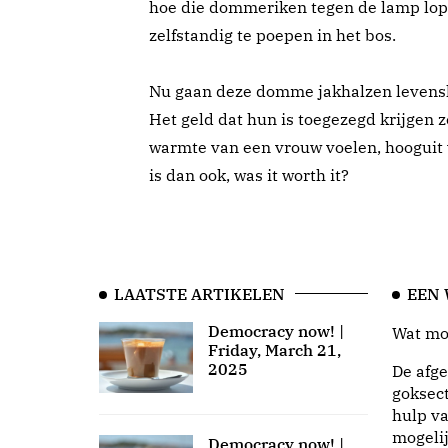
hoe die dommeriken tegen de lamp lope
zelfstandig te poepen in het bos.
Nu gaan deze domme jakhalzen levensla
Het geld dat hun is toegezegd krijgen z
warmte van een vrouw voelen, hooguit
is dan ook, was it worth it?
LAATSTE ARTIKELEN
EEN
Democracy now! |
Wat moo
Friday, March 21,
2025
De afge
goksect
hulp va
mogeli
Democracy now! |