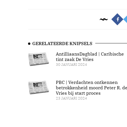
GERELATEERDE KNIPSELS
AntilliaansDagblad | Caribische
tint zaak De Vries
30 JANUARI 2024
PBC | Verdachten ontkennen
betrokkenheid moord Peter R. d
Vries bij start proces
23 JANUARI 2024