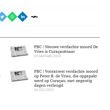
PBC | Nieuwe verdachte moord De
Vries is Curaçaoënaar
25 JANUARI 2023
PBC | Voorarrest verdachte moord
e
op Peter R. de Vries, die opgepakt
werd op Curaçao, met negentig
dagen verlengd
16 JULI 2022