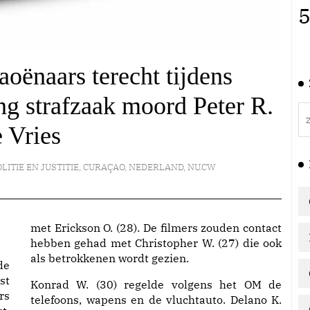
5
oënaars terecht tijdens
ng strafzaak moord Peter R.
 Vries
LITIE EN JUSTITIE
,
CURAÇAO
,
NEDERLAND
,
NU.CW
met Erickson O. (28). De filmers zouden contact
hebben gehad met Christopher W. (27) die ook
als betrokkenen wordt gezien.
de
st
Konrad W. (30) regelde volgens het OM de
rs
telefoons, wapens en de vluchtauto. Delano K.