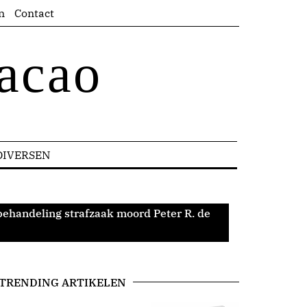
n
Contact
acao
DIVERSEN
 behandeling strafzaak moord Peter R. de
TRENDING ARTIKELEN