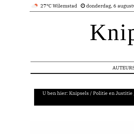
27°C Wilemstad
donderdag, 6 august
Kni
AUTEUR
U ben hier:
Knipsels
/
Politie en Justitie