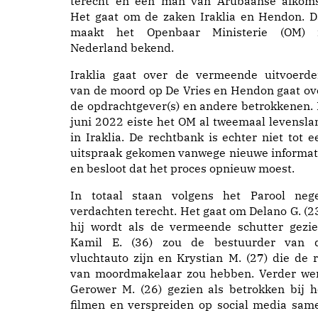
terecht en één man van Arubaanse afkoms
Het gaat om de zaken Iraklia en Hendon. D
maakt het Openbaar Ministerie (OM) 
Nederland bekend.
Iraklia gaat over de vermeende uitvoerde
van de moord op De Vries en Hendon gaat ov
de opdrachtgever(s) en andere betrokkenen. 
juni 2022 eiste het OM al tweemaal levensla
in Iraklia. De rechtbank is echter niet tot e
uitspraak gekomen vanwege nieuwe informat
en besloot dat het proces opnieuw moest.
In totaal staan volgens het Parool neg
verdachten terecht. Het gaat om Delano G. (23
hij wordt als de vermeende schutter gezie
Kamil E. (36) zou de bestuurder van 
vluchtauto zijn en Krystian M. (27) die de r
van moordmakelaar zou hebben. Verder we
Gerower M. (26) gezien als betrokken bij h
filmen en verspreiden op social media sam