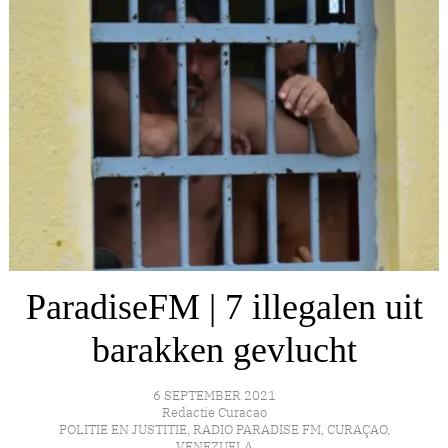
ParadiseFM | 7 illegalen uit
barakken gevlucht
6 SEPTEMBER 2021
Redactie Curacao
POLITIE EN JUSTITIE
,
RADIO PARADISE FM
,
CURAÇAO
,
VENEZUELA