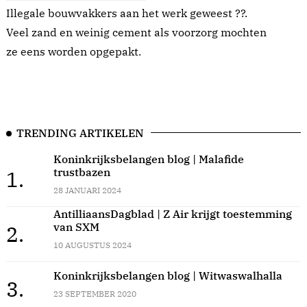
Illegale bouwvakkers aan het werk geweest ??.
Veel zand en weinig cement als voorzorg mochten
ze eens worden opgepakt.
TRENDING ARTIKELEN
Koninkrijksbelangen blog | Malafide
trustbazen
1.
28 JANUARI 2024
AntilliaansDagblad | Z Air krijgt toestemming
van SXM
2.
10 AUGUSTUS 2024
Koninkrijksbelangen blog | Witwaswalhalla
3.
23 SEPTEMBER 2020