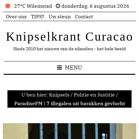
27°C Wilemstad
donderdag, 6 augustus 2026
Over ons
TIPS?
Uw steun
Contact
Knipselkrant Curacao
Sinds 2010 het nieuws van de eilanden - het hele beeld
MENU
U ben hier:
Knipsels
/
Politie en Justitie
/
ParadiseFM | 7 illegalen uit barakken gevlucht