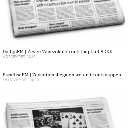
DolfijnFM | Zeven Venezolanen ontstnapt uit SDKK
6 DECEMBER 2018
ParadiseFM | Zeventien illegalen weten te ontsnappen
18 NOVEMBER 2020