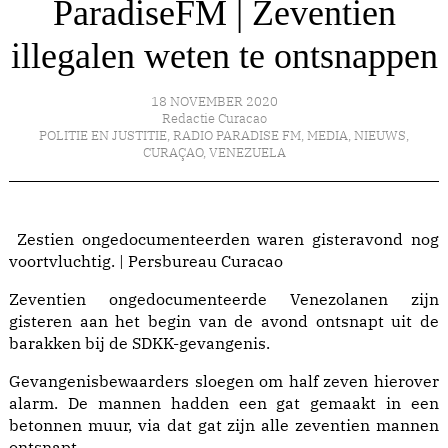
ParadiseFM | Zeventien
illegalen weten te ontsnappen
18 NOVEMBER 2020
Redactie Curacao
POLITIE EN JUSTITIE
,
RADIO PARADISE FM
,
MEDIA
,
NIEUWS
,
CURAÇAO
,
VENEZUELA
Zestien ongedocumenteerden waren gisteravond nog
voortvluchtig. | Persbureau Curacao
Zeventien ongedocumenteerde Venezolanen zijn
gisteren aan het begin van de avond ontsnapt uit de
barakken bij de SDKK-gevangenis.
Gevangenisbewaarders sloegen om half zeven hierover
alarm. De mannen hadden een gat gemaakt in een
betonnen muur, via dat gat zijn alle zeventien mannen
ontsnapt.