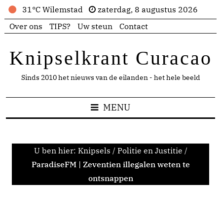
31°C Wilemstad
zaterdag, 8 augustus 2026
Over ons
TIPS?
Uw steun
Contact
Knipselkrant Curacao
Sinds 2010 het nieuws van de eilanden - het hele beeld
MENU
U ben hier:
Knipsels
/
Politie en Justitie
/
ParadiseFM | Zeventien illegalen weten te
ontsnappen