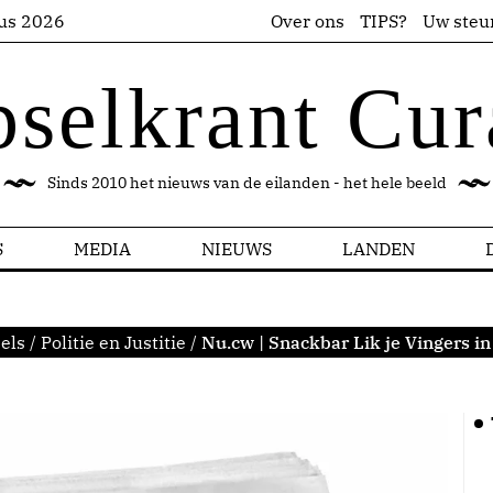
us 2026
Over ons
TIPS?
Uw steu
pselkrant Cur
Sinds 2010 het nieuws van de eilanden - het hele beeld
S
MEDIA
NIEUWS
LANDEN
els
/
Politie en Justitie
/
Nu.cw | Snackbar Lik je Vingers in