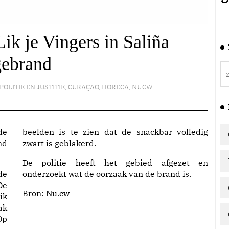
ik je Vingers in Saliña
gebrand
POLITIE EN JUSTITIE
,
CURAÇAO
,
HORECA
,
NU.CW
de
beelden is te zien dat de snackbar volledig
nd
zwart is geblakerd.
De politie heeft het gebied afgezet en
de
onderzoekt wat de oorzaak van de brand is.
De
Bron:
Nu.cw
ik
ak
Op