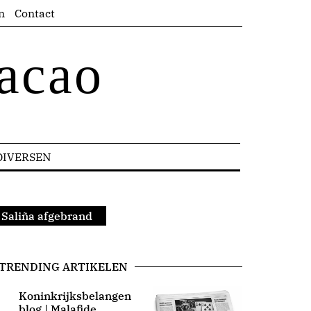
n
Contact
acao
DIVERSEN
 Saliña afgebrand
TRENDING ARTIKELEN
Koninkrijksbelangen
blog | Malafide