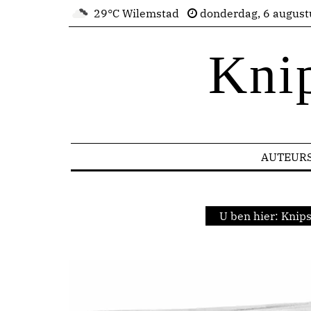
29°C Wilemstad
donderdag, 6 august
Kni
AUTEUR
U ben hier:
Knips