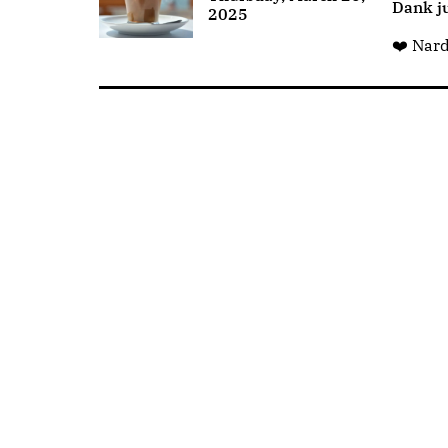
Dank ju
2025
❤️ Nar