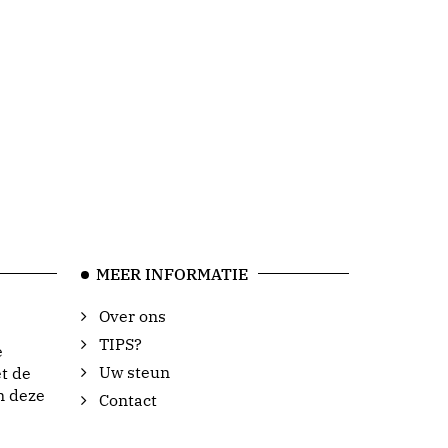
MEER INFORMATIE
Over ons
TIPS?
e
Uw steun
t de
n deze
Contact