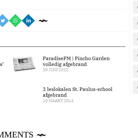
ParadiseFM | Pincho Garden
s’
volledig afgebrand
30 JUNI 2022
2 leslokalen St. Paulus-school
afgebrand
10 MAART 2014
MMENTS