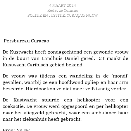
4 MAART 2024
Redactie Curacao
POLITIE EN JUSTITIE
,
CURAÇAO
,
NU.CW
Persbureau Curacao
De Kustwacht heeft zondagochtend een gewonde vrouw
in de buurt van Landhuis Daniel gered. Dat maakt de
Kustwacht Caribisch gebied bekend.
De vrouw was tijdens een wandeling in de ‘mondi’
gevallen, waarbij ze een hoofdwond opliep en haar arm
bezeerde. Hierdoor kon ze niet meer zelfstandig verder.
De Kustwacht stuurde een helikopter voor een
zoekactie. De vrouw werd opgespoord en per helikopter
naar het vliegveld gebracht, waar een ambulance haar
naar het ziekenhuis heeft gebracht.
Bron:
Nu.cw