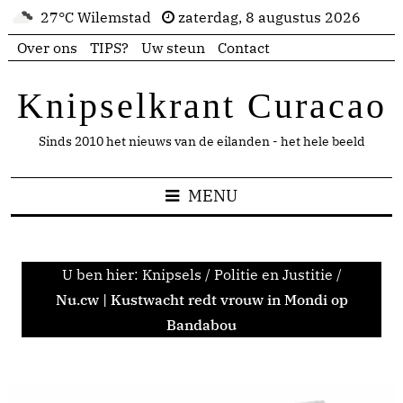
27°C Wilemstad
zaterdag, 8 augustus 2026
Over ons
TIPS?
Uw steun
Contact
Knipselkrant Curacao
Sinds 2010 het nieuws van de eilanden - het hele beeld
MENU
U ben hier:
Knipsels
/
Politie en Justitie
/
Nu.cw | Kustwacht redt vrouw in Mondi op
Bandabou