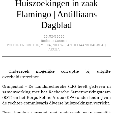
Huiszoekingen in zaak
Flamingo | Antilliaans
Dagblad
25 JUNI 2020
Redactie Curacao
POLITIE EN JUSTITIE
,
MEDIA
,
NIEUWS
,
ANTILLIAANS DAGBLAD
,
ARUBA
Onderzoek mogelijke corruptie bij uitgifte
overheidsterreinen
Oranjestad - De Landsrecherche (LR) heeft gisteren in
samenwerking met het Recherche Samenwerkingsteam
(RST) en het Korps Politie Aruba (KPA) onder leiding van
de rechter-commissaris diverse huiszoekingen verricht.
Deze houden verband met onderzoek naar mogelijk