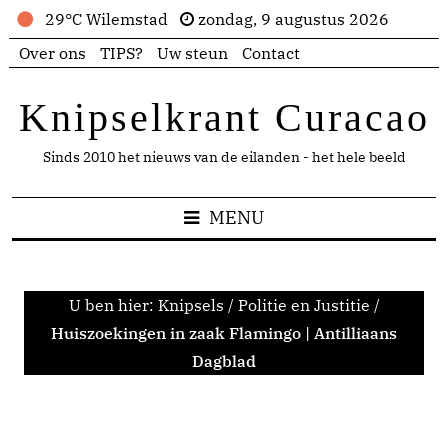
29°C Wilemstad
zondag, 9 augustus 2026
Over ons
TIPS?
Uw steun
Contact
Knipselkrant Curacao
Sinds 2010 het nieuws van de eilanden - het hele beeld
MENU
U ben hier:
Knipsels
/
Politie en Justitie
/
Huiszoekingen in zaak Flamingo | Antilliaans
Dagblad