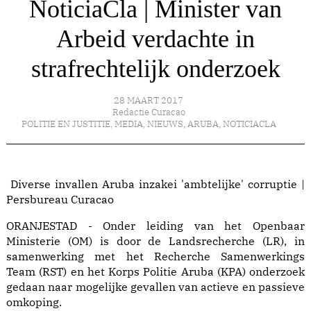
NoticiaCla | Minister van
Arbeid verdachte in
strafrechtelijk onderzoek
28 MAART 2017
Redactie Curacao
POLITIE EN JUSTITIE
,
MEDIA
,
NIEUWS
,
ARUBA
,
NOTICIACLA
Diverse invallen Aruba inzakei 'ambtelijke' corruptie |
Persbureau Curacao
ORANJESTAD - Onder leiding van het Openbaar
Ministerie (OM) is door de Landsrecherche (LR), in
samenwerking met het Recherche Samenwerkings
Team (RST) en het Korps Politie Aruba (KPA) onderzoek
gedaan naar mogelijke gevallen van actieve en passieve
omkoping.