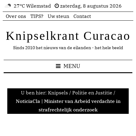
27°C Wilemstad
zaterdag, 8 augustus 2026
Over ons
TIPS?
Uw steun
Contact
Knipselkrant Curacao
Sinds 2010 het nieuws van de eilanden - het hele beeld
MENU
U ben hier:
Knipsels
/
Politie en Justitie
/
NoticiaCla | Minister van Arbeid verdachte in
strafrechtelijk onderzoek