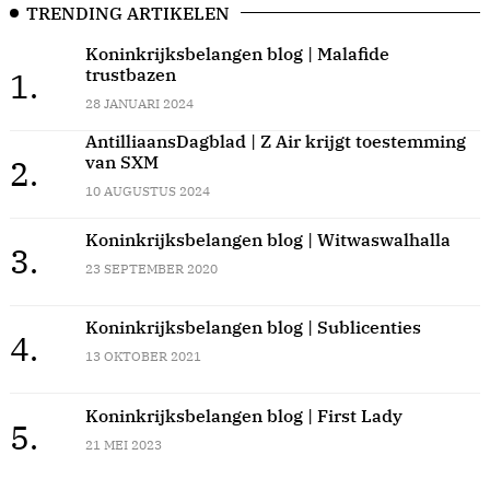
TRENDING ARTIKELEN
Koninkrijksbelangen blog | Malafide
trustbazen
1.
28 JANUARI 2024
AntilliaansDagblad | Z Air krijgt toestemming
van SXM
2.
10 AUGUSTUS 2024
Koninkrijksbelangen blog | Witwaswalhalla
3.
23 SEPTEMBER 2020
Koninkrijksbelangen blog | Sublicenties
4.
13 OKTOBER 2021
Koninkrijksbelangen blog | First Lady
5.
21 MEI 2023